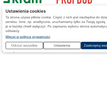
Ustawienia cookies
Sponsorzy
Ta strona używa plików cookie. Część z nich jest niezbędna do dzia
serwisu. Inne, np. analityczne, uruchamiamy tylko za Twoją zgodą
je w każdej chwili wyłączyć. Po zapisaniu wyboru strona automatycz
odświeży.
(otwiera się w nowej karcie)
Więcej w polityce prywatności
Odrzuć wszystkie
Ustawienia
Zaakceptuj wsz
Partnerzy