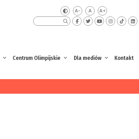
A-
A
A+
Zmień kontrast
Mniejsza czcionka
Domyślna czcionka
Większa czcion
Szukaj
Centrum Olimpijskie
Dla mediów
Kontakt