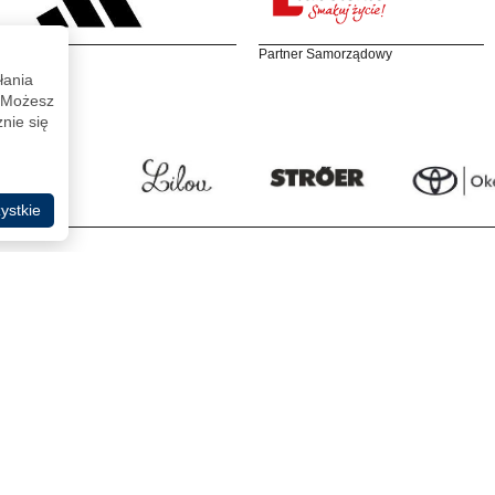
Partner Samorządowy
łania
. Możesz
nie się
ystkie