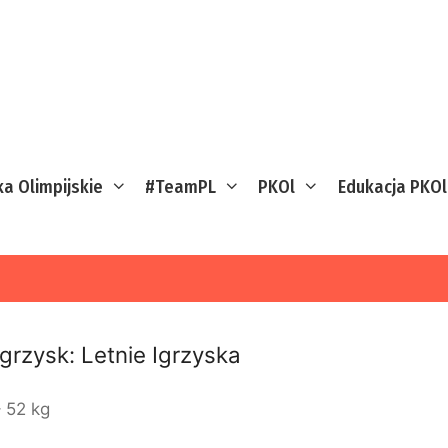
ka Olimpijskie
#TeamPL
PKOl
Edukacja PKOl
Igrzysk:
Letnie Igrzyska
 52 kg