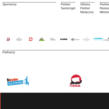
Sponsorzy
Partner
Główny
Partne
Samorządowy
Partner
Reprez
Medyczny
Młodzi
Partnerzy