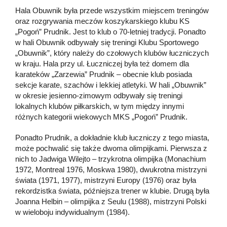
Hala Obuwnik była przede wszystkim miejscem treningów
oraz rozgrywania meczów koszykarskiego klubu KS
„Pogoń” Prudnik. Jest to klub o 70-letniej tradycji. Ponadto
w hali Obuwnik odbywały się treningi Klubu Sportowego
„Obuwnik”, który należy do czołowych klubów łuczniczych
w kraju. Hala przy ul. Łuczniczej była też domem dla
karateków „Zarzewia” Prudnik – obecnie klub posiada
sekcje karate, szachów i lekkiej atletyki. W hali „Obuwnik”
w okresie jesienno-zimowym odbywały się treningi
lokalnych klubów piłkarskich, w tym między innymi
różnych kategorii wiekowych MKS „Pogoń” Prudnik.
Ponadto Prudnik, a dokładnie klub łuczniczy z tego miasta,
może pochwalić się także dwoma olimpijkami. Pierwsza z
nich to Jadwiga Wilejto – trzykrotna olimpijka (Monachium
1972, Montreal 1976, Moskwa 1980), dwukrotna mistrzyni
świata (1971, 1977), mistrzyni Europy (1976) oraz była
rekordzistka świata, późniejsza trener w klubie. Drugą była
Joanna Helbin – olimpijka z Seulu (1988), mistrzyni Polski
w wieloboju indywidualnym (1984).