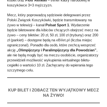
kobiet oraz
Piotr Renkiel
– trener kadry narodowej w
koszykówce 3×3 mężczyzn.
Mecz, który poprowadzą sędziowie delegowani przez
Polski Związek Koszykówki, będzie transmitowany na
żywo w telewizji – kanał
Polsat Sport 1
. Wydarzenie
będzie biletowane dla kibiców chcących obejrzeć mecz na
żywo – ceny biletów: 20 zł, 50 zł, 100 zł (trybuny) oraz 200
zł (parkiet) – dostępne będą na
eBilet.pl
(liczba miejsc
ograniczona!). Ponadto dla osób, które zechcą wesprzeć
akcję
„Olimpijczycy i Paralimpijczycy dla Powodzian”
,
ale nie będą mogły być na meczu osobiście, organizatorzy
przewidzieli możliwość wykupienia wirtualnego biletu-
cegiełki o wartości 10 zł. Zachęcamy do wpierania tego
szczytnego celu.
KUP BILET I ZOBACZ TEN WYJĄTKOWY MECZ
NA ŻYWO!