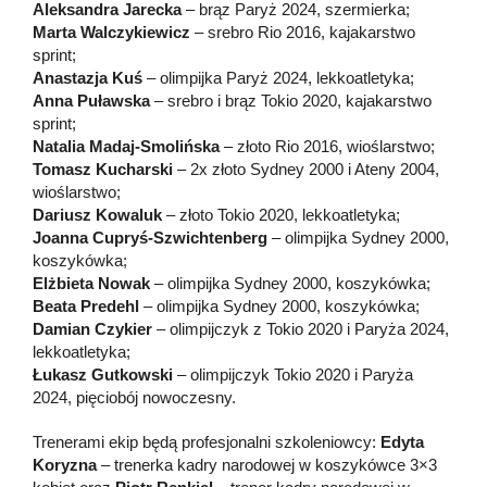
Aleksandra Jarecka
– brąz Paryż 2024, szermierka;
Marta Walczykiewicz
– srebro Rio 2016, kajakarstwo
sprint;
Anastazja Kuś
– olimpijka Paryż 2024, lekkoatletyka;
Anna Puławska
– srebro i brąz Tokio 2020, kajakarstwo
sprint;
Natalia Madaj-Smolińska
– złoto Rio 2016, wioślarstwo;
Tomasz Kucharski
– 2x złoto Sydney 2000 i Ateny 2004,
wioślarstwo;
Dariusz Kowaluk
– złoto Tokio 2020, lekkoatletyka;
Joanna Cupryś-Szwichtenberg
– olimpijka Sydney 2000,
koszykówka;
Elżbieta Nowak
– olimpijka Sydney 2000, koszykówka;
Beata Predehl
– olimpijka Sydney 2000, koszykówka;
Damian Czykier
– olimpijczyk z Tokio 2020 i Paryża 2024,
lekkoatletyka;
Łukasz Gutkowski
– olimpijczyk Tokio 2020 i Paryża
2024, pięciobój nowoczesny.
Trenerami ekip będą profesjonalni szkoleniowcy:
Edyta
Koryzna
– trenerka kadry narodowej w koszykówce 3×3