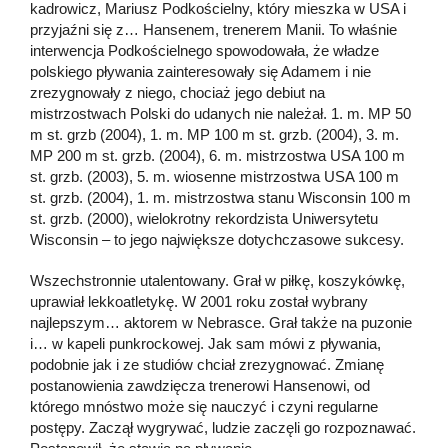
kadrowicz, Mariusz Podkościelny, który mieszka w USA i
przyjaźni się z… Hansenem, trenerem Manii. To właśnie
interwencja Podkościelnego spowodowała, że władze
polskiego pływania zainteresowały się Adamem i nie
zrezygnowały z niego, chociaż jego debiut na
mistrzostwach Polski do udanych nie należał. 1. m. MP 50
m st. grzb (2004), 1. m. MP 100 m st. grzb. (2004), 3. m.
MP 200 m st. grzb. (2004), 6. m. mistrzostwa USA 100 m
st. grzb. (2003), 5. m. wiosenne mistrzostwa USA 100 m
st. grzb. (2004), 1. m. mistrzostwa stanu Wisconsin 100 m
st. grzb. (2000), wielokrotny rekordzista Uniwersytetu
Wisconsin – to jego największe dotychczasowe sukcesy.
Wszechstronnie utalentowany. Grał w piłkę, koszykówkę,
uprawiał lekkoatletykę. W 2001 roku został wybrany
najlepszym… aktorem w Nebrasce. Grał także na puzonie
i… w kapeli punkrockowej. Jak sam mówi z pływania,
podobnie jak i ze studiów chciał zrezygnować. Zmianę
postanowienia zawdzięcza trenerowi Hansenowi, od
którego mnóstwo może się nauczyć i czyni regularne
postępy. Zaczął wygrywać, ludzie zaczęli go rozpoznawać.