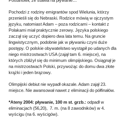
Postanowił, że stawia na pływanie…
Pochodzi z rodziny emigrantów spod Wielunia, którzy
przenieśli się do Nebraski. Rodzice mówią w ojczystym
języku, natomiast Adam – poza rodzicami – kontakt z
Polakami miał praktycznie zerowy. Języka polskiego
zaczął się uczyć dopiero dwa lata temu. Na gruncie
lingwistycznym, podobnie jak w pływaniu czyni duże
postępy. O polskie obywatelstwo wystąpił po udanych dla
niego mistrzostwach USA (zajął tam 6. miejsce), na
których zbliżył się do minimum olimpijskiego. Osiągnął je
na mistrzostwach Polski, przywożąc do domu dwa złote
krążki i jeden brązowy.
Olimpijski debiut nie wypadł okazale. Adam zajął 23.
miejsce. Nie awansował nawet z eliminacji do półfinałów.
*Ateny 2004: pływanie, 100 m st. grzb.:
odpadł w
eliminacjach (56,20), 7. m. (na 8 zawodników) w 4.
wyścigu (na 6. wyścigów).