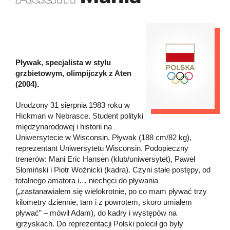
Pływak, specjalista w stylu
grzbietowym, olimpijczyk z Aten
(2004).
Urodzony 31 sierpnia 1983 roku w
Hickman w Nebrasce. Student polityki
międzynarodowej i historii na
Uniwersytecie w Wisconsin. Pływak (188 cm/82 kg),
reprezentant Uniwersytetu Wisconsin. Podopieczny
trenerów: Mani Eric Hansen (klub/uniwersytet), Paweł
Słomiński i Piotr Woźnicki (kadra). Czyni stałe postępy, od
totalnego amatora i… niechęci do pływania
(„zastanawiałem się wielokrotnie, po co mam pływać trzy
kilometry dziennie, tam i z powrotem, skoro umiałem
pływać” – mówił Adam), do kadry i występów na
igrzyskach. Do reprezentacji Polski polecił go były