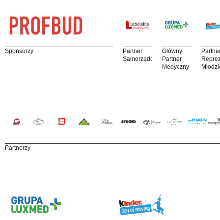
Sponsorzy
Partner
Główny
Partne
Samorządowy
Partner
Reprez
Medyczny
Młodzi
Partnerzy