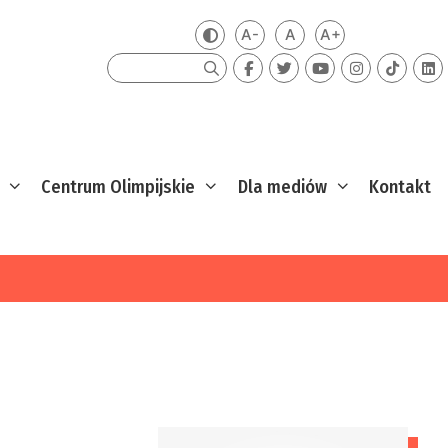
A-
A
A+
Zmień kontrast
Mniejsza czcionka
Domyślna czcionka
Większa czcion
Szukaj
Centrum Olimpijskie
Dla mediów
Kontakt