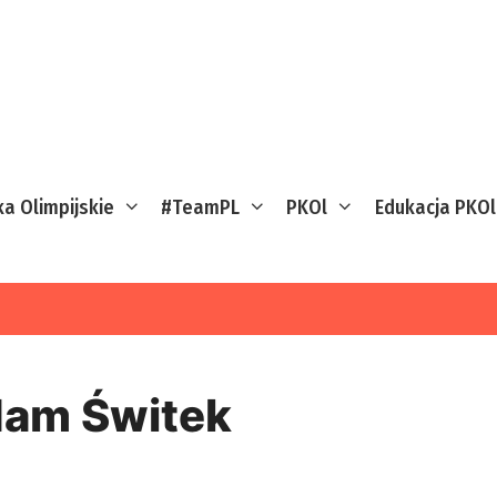
ka Olimpijskie
#TeamPL
PKOl
Edukacja PKOl
am Świtek