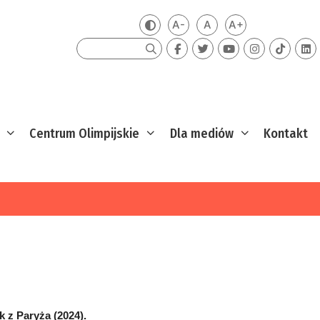
A-
A
A+
Zmień kontrast
Mniejsza czcionka
Domyślna czcionka
Większa czcion
Szukaj
Centrum Olimpijskie
Dla mediów
Kontakt
k z Paryża (2024).