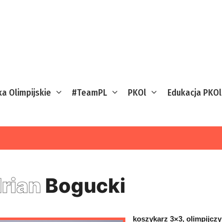
ka Olimpijskie
#TeamPL
PKOl
Edukacja PKOl
rian
Bogucki
koszykarz 3×3, olimpijczy