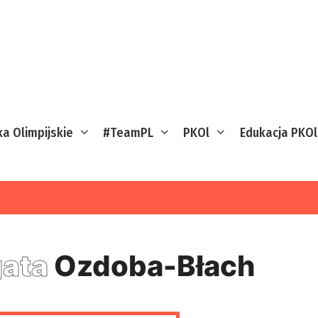
ka Olimpijskie
#TeamPL
PKOl
Edukacja PKOl
ata
Ozdoba-Błach