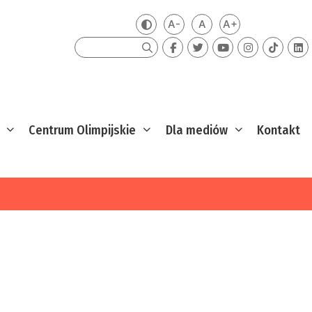
A-
A
A+
Zmień kontrast
Mniejsza czcionka
Domyślna czcionka
Większa czcion
Szukaj
Centrum Olimpijskie
Dla mediów
Kontakt