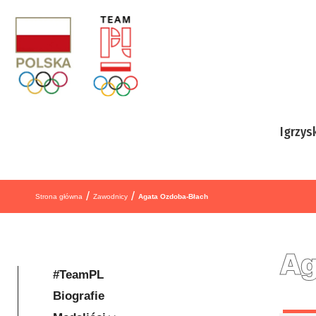
Przejdź do treści
Igrzys
/
/
Strona główna
Zawodnicy
Agata Ozdoba-Błach
Ag
#TeamPL
Biografie