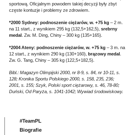
sportową. Oficjalnym powodem takiej decyzji były zbyt
częste kontuzje i problemy ze zdrowiem.
*2000 Sydney: podnoszenie ciężarów, w. +75 kg
– 2 m.
na 11 start., z wynikiem 295 kg (132,5+162,5),
srebrny
medal
. Zw. M. Ding, Chiny – 300 kg (135+165).
*2004 Ateny: podnoszenie ciężarów, w. +75 kg
– 3 m. na
12 start., z wynikiem 290 kg (130+160),
brązowy medal
.
Zw. G. Tang, Chiny – 305 kg (122,5+182,5).
Bibl.: Magazyn Olimpijski 2000, nr 8-9, s. 84, nr 10-11, s.
128; Kronika Sportu Polskiego 2000, s. 158, 235, 236;
2001, s. 155; Szyk, Polski sport ciężarowy, s. 46, 78-80;
Duński, Od Paryża, s. 1041-1042; Wywiad środowiskowy.
#TeamPL
Biografie