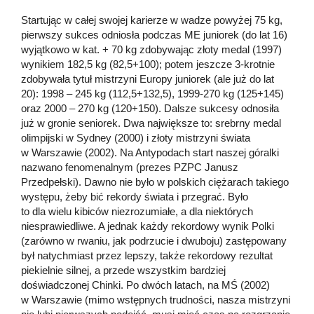
Startując w całej swojej karierze w wadze powyżej 75 kg,
pierwszy sukces odniosła podczas ME juniorek (do lat 16)
wyjątkowo w kat. + 70 kg zdobywając złoty medal (1997)
wynikiem 182,5 kg (82,5+100); potem jeszcze 3-krotnie
zdobywała tytuł mistrzyni Europy juniorek (ale już do lat
20): 1998 – 245 kg (112,5+132,5), 1999-270 kg (125+145)
oraz 2000 – 270 kg (120+150). Dalsze sukcesy odnosiła
już w gronie seniorek. Dwa największe to: srebrny medal
olimpijski w Sydney (2000) i złoty mistrzyni świata
w Warszawie (2002). Na Antypodach start naszej góralki
nazwano fenomenalnym (prezes PZPC Janusz
Przedpełski). Dawno nie było w polskich ciężarach takiego
występu, żeby bić rekordy świata i przegrać. Było
to dla wielu kibiców niezrozumiałe, a dla niektórych
niesprawiedliwe. A jednak każdy rekordowy wynik Polki
(zarówno w rwaniu, jak podrzucie i dwuboju) zastępowany
był natychmiast przez lepszy, także rekordowy rezultat
piekielnie silnej, a przede wszystkim bardziej
doświadczonej Chinki. Po dwóch latach, na MŚ (2002)
w Warszawie (mimo wstępnych trudności, nasza mistrzyni