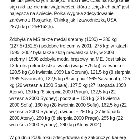
nie lubi pierwszych podejść, musi mieć czas na rozgrzanie
się) nikt już nie miał wątpliwości, która z „ciężkich pań” jest
najlepsza na świecie. Polka wygrała zdecydowanie
zarówno z Rosjanką, Chinką jak i zawodniczką USA –
287,5 kg (125+162,5).
Zdobyła na MŚ także medal srebrny (1999) – 280 kg
(127,5+152,5) i podobne trofeum w 2001- 275 kg; w latach
1999, 2002 była także złotą medalistką ME, w 2003
srebrny i 1998 zdobyła medal brązowy na ME. Jest także
13-krotną rekordzistką świata (waga +75 kg): w rwaniu –
120,5 kg (18 kwietnia 1999 La Coruna), 121,5 kg (8 sierpnia
1999 Savannah), 122,5 kg (8 sierpnia 1999 Savannah), 125
kg (26 września 1999 Spała), 127,5 kg (27 listopada 1999
Ateny), 130 kg (8 sierpnia 2000 Praga), 132,5 kg (22
września 2000 Sydney); podrzut – 158 kg (28 kwietnia
2000 Sofia), 160 kg (28 kwietnia 2000 Sofia), 162,5 kg (22
września 2000 Sydney); dwubój – 280 kg (27 listopada
2000 Ateny), 290 kg (8 sierpnia 2000 Praga), 295 kg (22
września 2000 Sydney), 290 kg (Ateny 2004).
W grudniu 2006 roku zdecydowała się zakończyć karierę