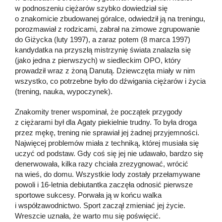
w podnoszeniu ciężarów szybko dowiedział się
o znakomicie zbudowanej góralce, odwiedził ją na treningu,
porozmawiał z rodzicami, zabrał na zimowe zgrupowanie
do Giżycka (luty 1997), a zaraz potem (8 marca 1997)
kandydatka na przyszłą mistrzynię świata znalazła się
(jako jedna z pierwszych) w siedleckim OPO, który
prowadził wraz z żoną Danutą. Dziewczęta miały w nim
wszystko, co potrzebne było do dźwigania ciężarów i życia
(trening, nauka, wypoczynek).
Znakomity trener wspominał, że początek przygody
z ciężarami był dla Agaty piekielnie trudny. To była droga
przez mękę, trening nie sprawiał jej żadnej przyjemności.
Najwięcej problemów miała z techniką, której musiała się
uczyć od podstaw. Gdy coś się jej nie udawało, bardzo się
denerwowała, kilka razy chciała zrezygnować, wrócić
na wieś, do domu. Wszystkie lody zostały przełamywane
powoli i 16-letnia debiutantka zaczęła odnosić pierwsze
sportowe sukcesy. Porwała ją w końcu walka
i współzawodnictwo. Sport zaczął zmieniać jej życie.
Wreszcie uznała, że warto mu się poświęcić.