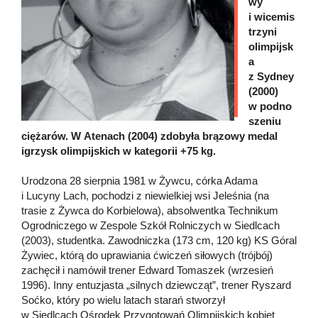
wy
i wicemis
trzyni
olimpijsk
a
z Sydney
(2000)
w podno
szeniu
ciężarów. W Atenach (2004) zdobyła brązowy medal
igrzysk olimpijskich w kategorii +75 kg.
Urodzona 28 sierpnia 1981 w Żywcu, córka Adama
i Lucyny Lach, pochodzi z niewielkiej wsi Jeleśnia (na
trasie z Żywca do Korbielowa), absolwentka Technikum
Ogrodniczego w Zespole Szkół Rolniczych w Siedlcach
(2003), studentka. Zawodniczka (173 cm, 120 kg) KS Góral
Żywiec, którą do uprawiania ćwiczeń siłowych (trójbój)
zachęcił i namówił trener Edward Tomaszek (wrzesień
1996). Inny entuzjasta „silnych dziewcząt”, trener Ryszard
Soćko, który po wielu latach starań stworzył
w Siedlcach Ośrodek Przygotowań Olimpijskich kobiet