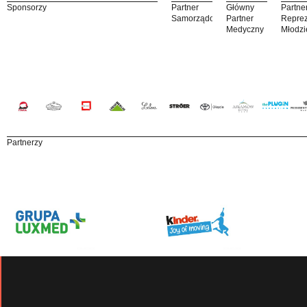
Sponsorzy
Partner
Główny
Partne
Samorządowy
Partner
Reprez
Medyczny
Młodzi
Partnerzy