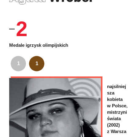
2
Medale igrzysk olimpijskich
1
1
najsilniej
sza
kobieta
w Polsce,
mistrzyni
świata
(2002)
z Warsza