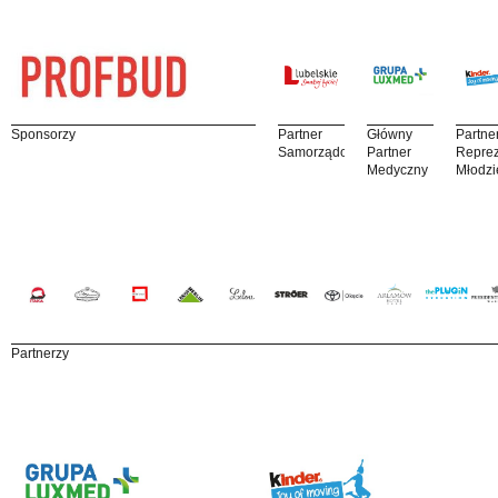
Sponsorzy
Partner
Główny
Partne
Samorządowy
Partner
Reprez
Medyczny
Młodzi
Partnerzy