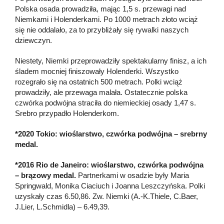
Polska osada prowadziła, mając 1,5 s. przewagi nad
Niemkami i Holenderkami. Po 1000 metrach złoto wciąż
się nie oddalało, za to przybliżały się rywalki naszych
dziewczyn.
Niestety, Niemki przeprowadziły spektakularny finisz, a ich
śladem mocniej finiszowały Holenderki. Wszystko
rozegrało się na ostatnich 500 metrach. Polki wciąż
prowadziły, ale przewaga malała. Ostatecznie polska
czwórka podwójna straciła do niemieckiej osady 1,47 s.
Srebro przypadło Holenderkom.
*2020 Tokio: wioślarstwo, czwórka podwójna – srebrny
medal.
*2016 Rio de Janeiro: wioślarstwo, czwórka podwójna
– brązowy medal.
Partnerkami w osadzie były Maria
Springwald, Monika Ciaciuch i Joanna Leszczyńska. Polki
uzyskały czas 6.50,86. Zw. Niemki (A.-K.Thiele, C.Baer,
J.Lier, L.Schmidla) – 6.49,39.