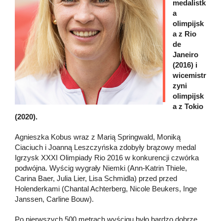
medalistk
a
olimpijsk
a z Rio
de
Janeiro
(2016) i
wicemistr
zyni
olimpijsk
a z Tokio
(2020).
Agnieszka Kobus wraz z Marią Springwald, Moniką
Ciaciuch i Joanną Leszczyńska zdobyły brązowy medal
Igrzysk XXXI Olimpiady Rio 2016 w konkurencji czwórka
podwójna. Wyścig wygrały Niemki (Ann-Katrin Thiele,
Carina Baer, Julia Lier, Lisa Schmidla) przed przed
Holenderkami (Chantal Achterberg, Nicole Beukers, Inge
Janssen, Carline Bouw).
Po pierwszych 500 metrach wyścigu było bardzo dobrze.