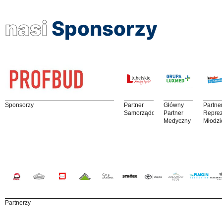
nasi
Sponsorzy
Sponsorzy
Partner
Główny
Partne
Samorządowy
Partner
Reprez
Medyczny
Młodzi
Partnerzy