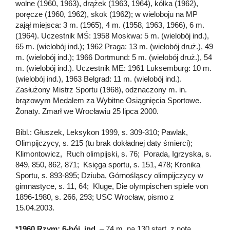
wolne (1960, 1963), drążek (1963, 1964), kółka (1962),
poręcze (1960, 1962), skok (1962); w wieloboju na MP
zajął miejsca: 3 m. (1965), 4 m. (1958, 1963, 1966), 6 m.
(1964). Uczestnik MŚ: 1958 Moskwa: 5 m. (wielobój ind.),
65 m. (wielobój ind.); 1962 Praga: 13 m. (wielobój druż.), 49
m. (wielobój ind.); 1966 Dortmund: 5 m. (wielobój druż.), 54
m. (wielobój ind.). Uczestnik ME: 1961 Luksemburg: 10 m.
(wielobój ind.), 1963 Belgrad: 11 m. (wielobój ind.).
Zasłużony Mistrz Sportu (1968), odznaczony m. in.
brązowym Medalem za Wybitne Osiągnięcia Sportowe.
Żonaty. Zmarł we Wrocławiu 25 lipca 2000.
Bibl.: Głuszek, Leksykon 1999, s. 309-310; Pawlak,
Olimpijczycy, s. 215 (tu brak dokładnej daty śmierci);
Klimontowicz, Ruch olimpijski, s. 76; Porada, Igrzyska, s.
849, 850, 862, 871; Księga sportu, s. 151, 478; Kronika
Sportu, s. 893-895; Dziuba, Górnośląscy olimpijczycy w
gimnastyce, s. 11, 64; Kluge, Die olympischen spiele von
1896-1980, s. 266, 293; USC Wrocław, pismo z
15.04.2003.
*1960 Rzym: 6-bój ind.
– 74 m. na 130 start. z notą