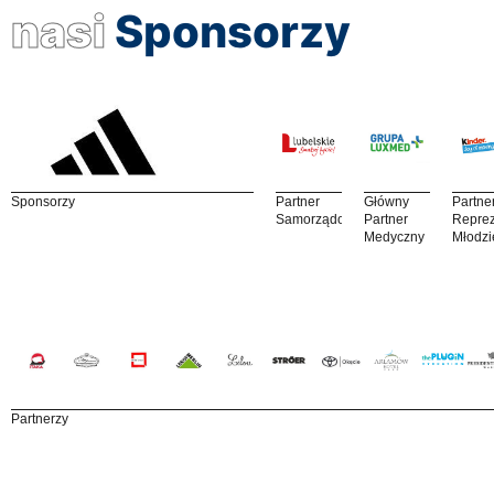
nasi
Sponsorzy
Sponsorzy
Partner
Główny
Partne
Samorządowy
Partner
Reprez
Medyczny
Młodzi
Partnerzy