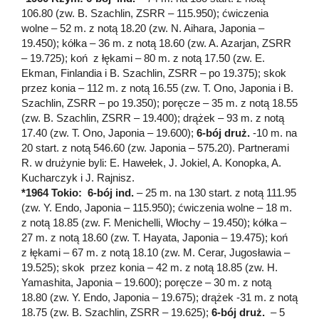
106.80 (zw. B. Szachlin, ZSRR – 115.950); ćwiczenia
wolne – 52 m. z notą 18.20 (zw. N. Aihara, Japonia –
19.450); kółka – 36 m. z notą 18.60 (zw. A. Azarjan, ZSRR
– 19.725); koń z łękami – 80 m. z notą 17.50 (zw. E.
Ekman, Finlandia i B. Szachlin, ZSRR – po 19.375); skok
przez konia – 112 m. z notą 16.55 (zw. T. Ono, Japonia i B.
Szachlin, ZSRR – po 19.350); poręcze – 35 m. z notą 18.55
(zw. B. Szachlin, ZSRR – 19.400); drążek – 93 m. z notą
17.40 (zw. T. Ono, Japonia – 19.600);
6-bój druż.
-10 m. na
20 start. z notą 546.60 (zw. Japonia – 575.20). Partnerami
R. w drużynie byli: E. Hawełek, J. Jokiel, A. Konopka, A.
Kucharczyk i J. Rajnisz.
*1964 Tokio: 6-bój ind.
– 25 m. na 130 start. z notą 111.95
(zw. Y. Endo, Japonia – 115.950); ćwiczenia wolne – 18 m.
z notą 18.85 (zw. F. Menichelli, Włochy – 19.450); kółka –
27 m. z notą 18.60 (zw. T. Hayata, Japonia – 19.475); koń
z łękami – 67 m. z notą 18.10 (zw. M. Cerar, Jugosławia –
19.525); skok przez konia – 42 m. z notą 18.85 (zw. H.
Yamashita, Japonia – 19.600); poręcze – 30 m. z notą
18.80 (zw. Y. Endo, Japonia – 19.675); drążek -31 m. z notą
18.75 (zw. B. Szachlin, ZSRR – 19.625);
6-bój druż.
– 5