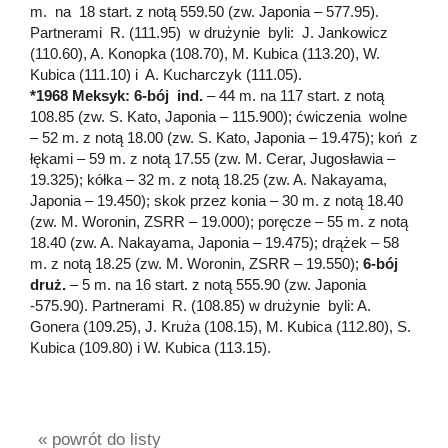
m. na 18 start. z notą 559.50 (zw. Japonia – 577.95).
Partnerami R. (111.95) w drużynie byli: J. Jankowicz
(110.60), A. Konopka (108.70), M. Kubica (113.20), W.
Kubica (111.10) i A. Kucharczyk (111.05).
*1968 Meksyk: 6-bój ind.
– 44 m. na 117 start. z notą
108.85 (zw. S. Kato, Japonia – 115.900); ćwiczenia wolne
– 52 m. z notą 18.00 (zw. S. Kato, Japonia – 19.475); koń z
łękami – 59 m. z notą 17.55 (zw. M. Cerar, Jugosławia –
19.325); kółka – 32 m. z notą 18.25 (zw. A. Nakayama,
Japonia – 19.450); skok przez konia – 30 m. z notą 18.40
(zw. M. Woronin, ZSRR – 19.000); poręcze – 55 m. z notą
18.40 (zw. A. Nakayama, Japonia – 19.475); drążek – 58
m. z notą 18.25 (zw. M. Woronin, ZSRR – 19.550);
6-bój
druż.
– 5 m. na 16 start. z notą 555.90 (zw. Japonia
-575.90). Partnerami R. (108.85) w drużynie byli: A.
Gonera (109.25), J. Kruża (108.15), M. Kubica (112.80), S.
Kubica (109.80) i W. Kubica (113.15).
« powrót do listy