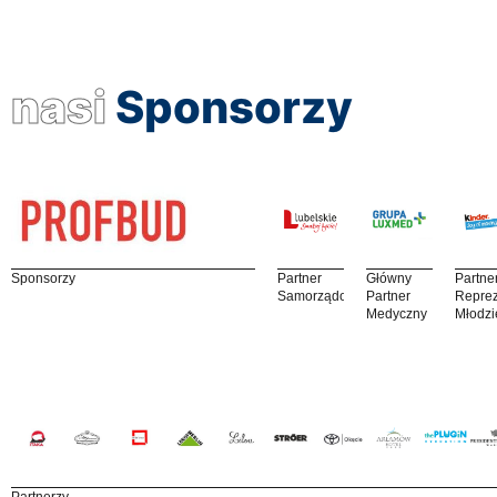
nasi
Sponsorzy
Sponsorzy
Partner
Główny
Partne
Samorządowy
Partner
Reprez
Medyczny
Młodzi
Partnerzy