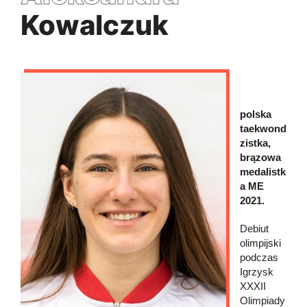
Kowalczuk
polska
taekwond
zistka,
brązowa
medalistk
a ME
2021.
Debiut
olimpijski
podczas
Igrzysk
XXXII
Olimpiady