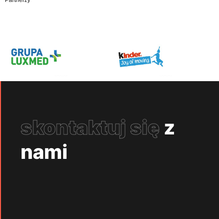
skontaktuj się
z
nami