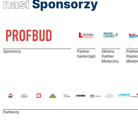
nasi
Sponsorzy
Sponsorzy
Partner
Główny
Partne
Samorządowy
Partner
Reprez
Medyczny
Młodzi
Partnerzy