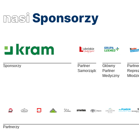
nasi
Sponsorzy
Sponsorzy
Partner
Główny
Partne
Samorządowy
Partner
Reprez
Medyczny
Młodzi
Partnerzy