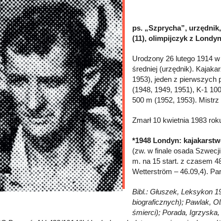
ps. „Szprycha”, urzędnik,
(11), olimpijczyk z Londyn
Urodzony 26 lutego 1914 w 
średniej (urzędnik). Kajak
1953), jeden z pierwszych 
(1948, 1949, 1951), K-1 10
500 m (1952, 1953). Mistrz
Zmarł 10 kwietnia 1983 rok
*1948 Londyn: kajakarstw
(zw. w finale osada Szwecji:
m. na 15 start. z czasem 48
Wetterström – 46.09,4). Pa
Bibl.: Głuszek, Leksykon 1
biograficznych); Pawlak, Ol
śmierci); Porada, Igrzyska,