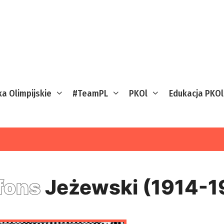
ka Olimpijskie
#TeamPL
PKOl
Edukacja PKOl
fons
Jeżewski (1914-1