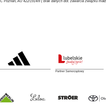
C Poznań, AU 422/1914/II ( brak danych dot. zawarcia związku mał
Partner Samorządowy