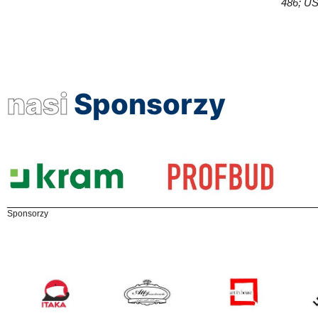
486; US
nasi
Sponsorzy
Sponsorzy