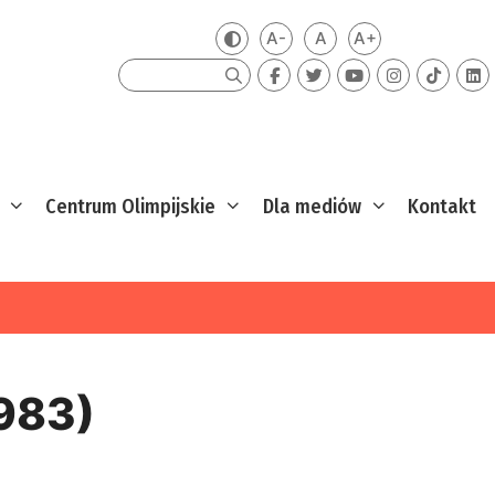
A-
A
A+
Zmień kontrast
Mniejsza czcionka
Domyślna czcionka
Większa czcion
Szukaj
Centrum Olimpijskie
Dla mediów
Kontakt
983)