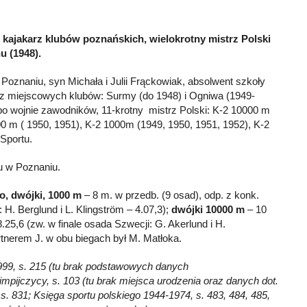
 kajakarz klubów poznańskich, wielokrotny mistrz Polski
u (1948).
Poznaniu, syn Michała i Julii Frąckowiak, absolwent szkoły
arz miejscowych klubów: Surmy (do 1948) i Ogniwa (1949-
po wojnie zawodników, 11-krotny mistrz Polski: K-2 10000 m
00 m ( 1950, 1951), K-2 1000m (1949, 1950, 1951, 1952), K-2
 Sportu.
u w Poznaniu.
o, dwójki, 1000 m
– 8 m. w przedb. (9 osad), odp. z konk.
 H. Berglund i L. Klingström – 4.07,3);
dwójki 10000 m
– 10
.25,6 (zw. w finale osada Szwecji: G. Akerlund i H.
rtnerem J. w obu biegach był M. Matłoka.
999, s. 215 (tu brak podstawowych danych
impijczycy, s. 103 (tu brak miejsca urodzenia oraz danych dot.
 s. 831; Księga sportu polskiego 1944-1974, s. 483, 484, 485,