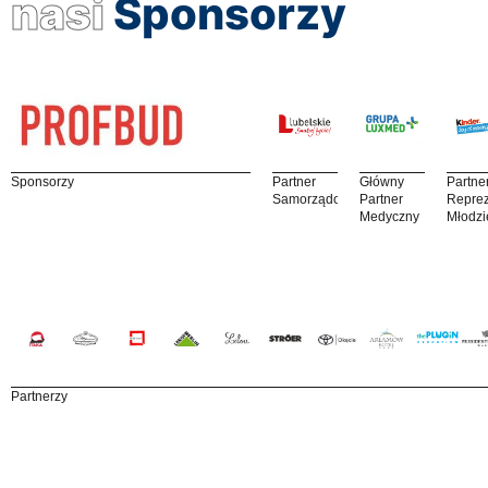
nasi
Sponsorzy
Sponsorzy
Partner
Główny
Partne
Samorządowy
Partner
Reprez
Medyczny
Młodzi
Partnerzy