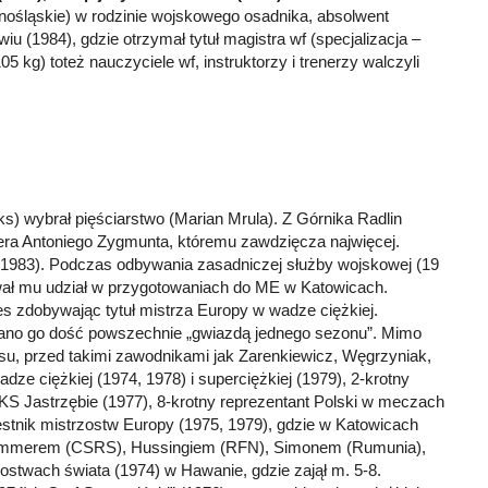
lnośląskie) w rodzinie wojskowego osadnika, absolwent
u (1984), gdzie otrzymał tytuł magistra wf (specjalizacja –
05 kg) toteż nauczyciele wf, instruktorzy i trenerzy walczyli
ks) wybrał pięściarstwo (Marian Mrula). Z Górnika Radlin
nera Antoniego Zygmunta, któremu zawdzięcza najwięcej.
7-1983). Podczas odbywania zasadniczej służby wojskowej (19
wał mu udział w przygotowaniach do ME w Katowicach.
es zdobywając tytuł mistrza Europy w wadze ciężkiej.
zwano go dość powszechnie „gwiazdą jednego sezonu”. Mimo
oksu, przed takimi zawodnikami jak Zarenkiewicz, Węgrzyniak,
dze ciężkiej (1974, 1978) i superciężkiej (1979), 2-krotny
GKS Jastrzębie (1977), 8-krotny reprezentant Polski w meczach
tnik mistrzostw Europy (1975, 1979), gdzie w Katowicach
ommerem (CSRS), Hussingiem (RFN), Simonem (Rumunia),
ostwach świata (1974) w Hawanie, gdzie zajął m. 5-8.