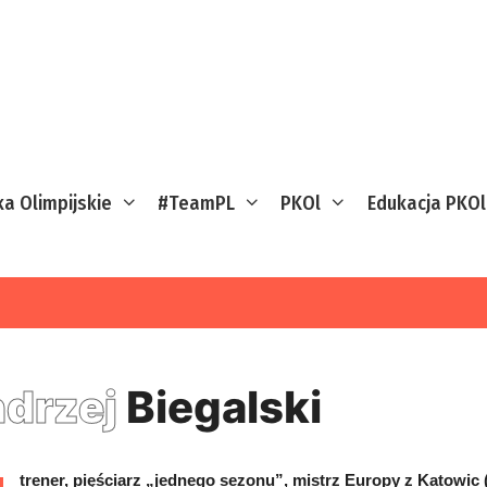
ka Olimpijskie
#TeamPL
PKOl
Edukacja PKOl
drzej
Biegalski
trener, pięściarz „jednego sezonu”, mistrz Europy z Katowic (