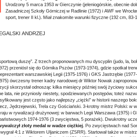
Urodzony 5 marca 1953 w Gierczynie (jeleniogórskie, obecnie do
Zasadniczej Szkoły Górniczej w Radlinie (1972) i AWF we Wrocławi
sport, trener II kl.). Miał znakomite warunki fizyczne (192 cm, 83-1
„sportową duszę”. Z trzech proponowanych mu dyscyplin (judo, la, bo
972) przeniósł się do Górnika Pszów (1973-1974), gdzie spotkał tre
eprezentant warszawskiej Legii (1975-1976) i GKS Jastrzębie (197
1975) ówczesny trener kadry narodowej dr Wiktor Nowak zapropono
zycji skorzystał odnosząc kilka miesięcy później swój życiowy sukc
e lata, nie przyniosły niestety, spodziewanych postępów, toteż na
asyfikowany jest często jako najlepszy „ciężki” w historii naszego b
ecz, Jędrzejewski, Trela czy Gościański. 3-krotny mistrz Polski: w wa
kraju w rywalizacji drużynowej: w barwach Legii Warszawa (1975) i 
aństwowych 1974-1976 (3 zwycięstwa, 5 porażek). Dwukrotny uczes
wywalczył złoty medal w wadze ciężkiej
. Po zwycięstwach nad S
e wygrał 4:1 z Wiktorem Uljaniczem (ZSRR). Startował także w mistrz