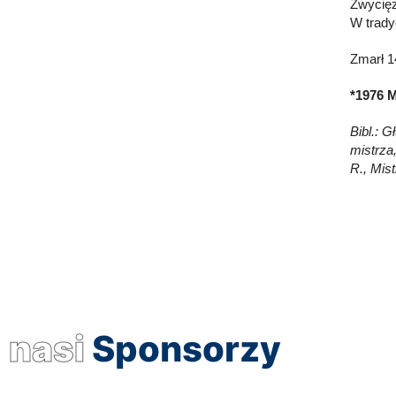
Zwycięz
W trady
Zmarł 1
*1976 M
Bibl.: G
mistrza
R., Mis
nasi
Sponsorzy