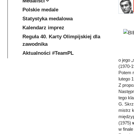
Medaliści
Polskie medale
Statystyka medalowa
Kalendarz imprez
Reguła 40. Karty Olimpijskiej dla
zawodnika
Aktualności #TeamPL
o jego 
(1970-1
Potem r
lutego 
Z propo
Następn
tego kl
G. Skrz
mistrz 
międzyp
(1975)
w final