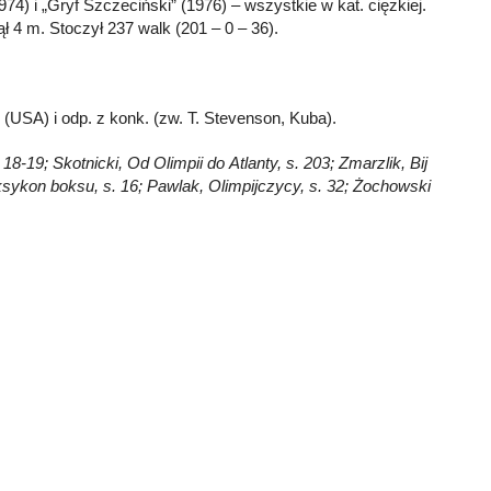
74) i „Gryf Szczeciński” (1976) – wszystkie w kat. ciężkiej.
ł 4 m. Stoczył 237 walk (201 – 0 – 36).
 (USA) i odp. z konk. (zw. T. Stevenson, Kuba).
8-19; Skotnicki, Od Olimpii do Atlanty, s. 203; Zmarzlik, Bij
ksykon boksu, s. 16; Pawlak, Olimpijczycy, s. 32; Żochowski