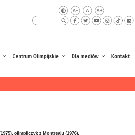
A-
A
A+
Zmień kontrast
Mniejsza czcionka
Domyślna czcionka
Większa czcion
Szukaj
Centrum Olimpijskie
Dla mediów
Kontakt
1975), olimpijczyk z Montrealu (1976).