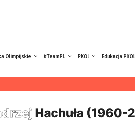
ka Olimpijskie
#TeamPL
PKOl
Edukacja PKOl
drzej
Hachuła (1960-