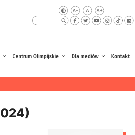
A-
A
A+
Zmień kontrast
Mniejsza czcionka
Domyślna czcionka
Większa czcion
Szukaj
Centrum Olimpijskie
Dla mediów
Kontakt
2024)