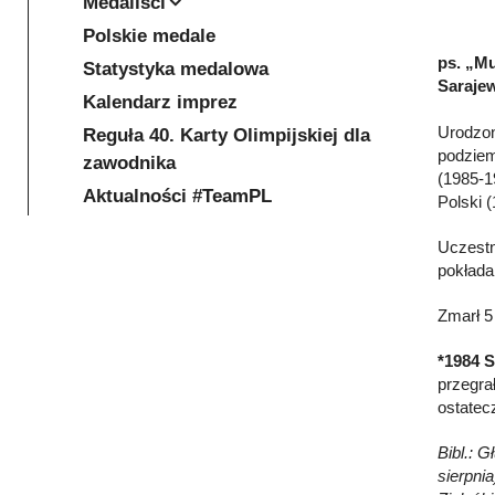
Medaliści
Polskie medale
ps. „Mu
Statystyka medalowa
Sarajew
Kalendarz imprez
Urodzon
Reguła 40. Karty Olimpijskiej dla
podziem
zawodnika
(1985-1
Aktualności #TeamPL
Polski 
Uczestn
pokłada
Zmarł 5
*1984 S
przegra
ostatec
Bibl.: G
sierpni