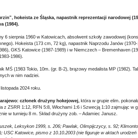
rzin”, hokeista ze Śląska, napastnik reprezentacji narodowej (19
a (1984).
y 6 sierpnia 1960 w Katowicach, absolwent szkoły zawodowej (kons
nego). Hokeista (173 cm, 72 kg), napastnik Naprzodu Janów (1970
986), GKS Katowice (1987-1989) i w Niemczech – Bremenhaven (198
(1983-1986).
ik MŚ (1983 Tokio, 10m. (gr. B-2), brązowy medalista MP (1982). Talen
nych w nim nadziei.
 listopada 2024 roku.
arajewo: członek drużyny hokejowej,
która w grupie elim. pokonał
ła z ZSRR 1:12, RFN 5:8, Włochami 1:6 i Szwecją 1:10 zajmując w g
znie w turnieju 8 m. Skład drużyny zob. – Adamiec Janusz.
łuszek, Leksykon 1999, s. 206; Pawlak, Olimpijczycy, s. 92; Klimonto
a); USC Katowice, pismo z 10.10.2003 (nie figuruje w aktach urodz