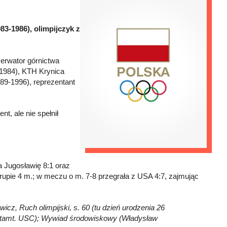
83-1986), olimpijczyk z
erwator górnictwa
-1984), KTH Krynica
9-1996), reprezentant
t, ale nie spełnił
a Jugosławię 8:1 oraz
rupie 4 m.; w meczu o m. 7-8 przegrała z USA 4:7, zajmując
wicz, Ruch olimpijski, s. 60 (tu dzień urodzenia 26
eń tamt. USC); Wywiad środowiskowy (Władysław