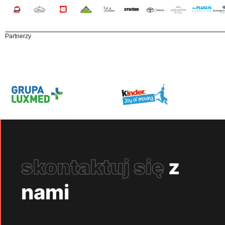
Partnerzy
skontaktuj się
z
nami