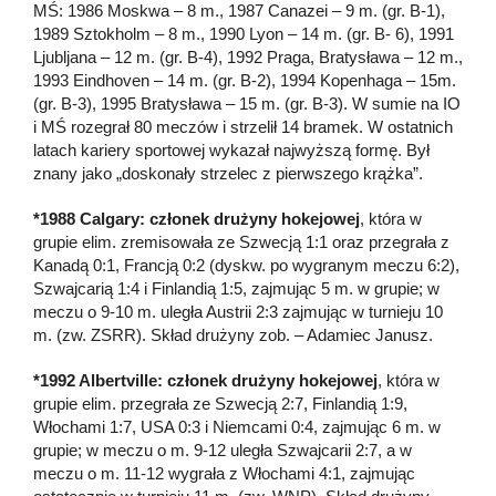
MŚ: 1986 Moskwa – 8 m., 1987 Canazei – 9 m. (gr. B-1),
1989 Sztokholm – 8 m., 1990 Lyon – 14 m. (gr. B- 6), 1991
Ljubljana – 12 m. (gr. B-4), 1992 Praga, Bratysława – 12 m.,
1993 Eindhoven – 14 m. (gr. B-2), 1994 Kopenhaga – 15m.
(gr. B-3), 1995 Bratysława – 15 m. (gr. B-3). W sumie na IO
i MŚ rozegrał 80 meczów i strzelił 14 bramek. W ostatnich
latach kariery sportowej wykazał najwyższą formę. Był
znany jako „doskonały strzelec z pierwszego krążka”.
*1988 Calgary: członek drużyny hokejowej
, która w
grupie elim. zremisowała ze Szwecją 1:1 oraz przegrała z
Kanadą 0:1, Francją 0:2 (dyskw. po wygranym meczu 6:2),
Szwajcarią 1:4 i Finlandią 1:5, zajmując 5 m. w grupie; w
meczu o 9-10 m. uległa Austrii 2:3 zajmując w turnieju 10
m. (zw. ZSRR). Skład drużyny zob. – Adamiec Janusz.
*1992 Albertville: członek drużyny hokejowej
, która w
grupie elim. przegrała ze Szwecją 2:7, Finlandią 1:9,
Włochami 1:7, USA 0:3 i Niemcami 0:4, zajmując 6 m. w
grupie; w meczu o m. 9-12 uległa Szwajcarii 2:7, a w
meczu o m. 11-12 wygrała z Włochami 4:1, zajmując