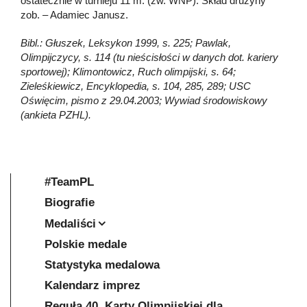
ostatecznie w turnieju 11 m. (zw. WNP). Skład drużyny
zob. – Adamiec Janusz.
Bibl.: Głuszek, Leksykon 1999, s. 225; Pawlak,
Olimpijczycy, s. 114 (tu nieścisłości w danych dot. kariery
sportowej); Klimontowicz, Ruch olimpijski, s. 64;
Zieleśkiewicz, Encyklopedia, s. 104, 285, 289; USC
Oświęcim, pismo z 29.04.2003; Wywiad środowiskowy
(ankieta PZHL).
#TeamPL
Biografie
Medaliści
Polskie medale
Statystyka medalowa
Kalendarz imprez
Reguła 40. Karty Olimpijskiej dla