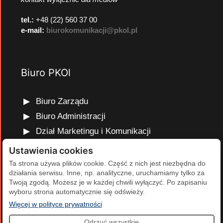
tel.:
+48 (22) 560 37 00
e-mail:
biurokomunikacji@pkol.pl
Biuro PKOl
Biuro Zarządu
Biuro Administracji
Dział Marketingu i Komunikacji
Dział Edukacji Olimpijskiej
Ustawienia cookies
Dział Finansów i Kadr
Ta strona używa plików cookie. Część z nich jest niezbędna do
działania serwisu. Inne, np. analityczne, uruchamiamy tylko za
Dział Projektów Olimpijskich
Twoją zgodą. Możesz je w każdej chwili wyłączyć. Po zapisaniu
Dział Programów Rozwojowych
wyboru strona automatycznie się odświeży.
(otwiera się w nowej karcie)
Więcej w polityce prywatności
Odrzuć wszystkie