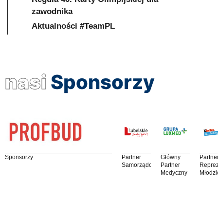
zawodnika
Aktualności #TeamPL
nasi
Sponsorzy
Sponsorzy
Partner
Główny
Partne
Samorządowy
Partner
Reprez
Medyczny
Młodzi