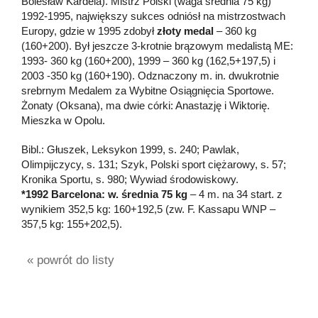
Bolesław Kardela). Mistrz Polski (waga średnia 75 kg)
1992-1995, największy sukces odniósł na mistrzostwach
Europy, gdzie w 1995 zdobył
złoty medal
– 360 kg
(160+200). Był jeszcze 3-krotnie brązowym medalistą ME:
1993- 360 kg (160+200), 1999 – 360 kg (162,5+197,5) i
2003 -350 kg (160+190). Odznaczony m. in. dwukrotnie
srebrnym Medalem za Wybitne Osiągnięcia Sportowe.
Żonaty (Oksana), ma dwie córki: Anastazję i Wiktorię.
Mieszka w Opolu.
Bibl.: Głuszek, Leksykon 1999, s. 240; Pawlak,
Olimpijczycy, s. 131; Szyk, Polski sport ciężarowy, s. 57;
Kronika Sportu, s. 980; Wywiad środowiskowy.
*1992 Barcelona: w. średnia 75 kg
– 4 m. na 34 start. z
wynikiem 352,5 kg: 160+192,5 (zw. F. Kassapu WNP –
357,5 kg: 155+202,5).
« powrót do listy