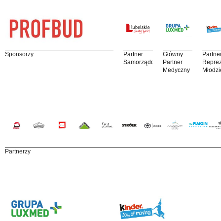
Sponsorzy
Partner
Główny
Partne
Samorządowy
Partner
Reprez
Medyczny
Młodzi
Partnerzy