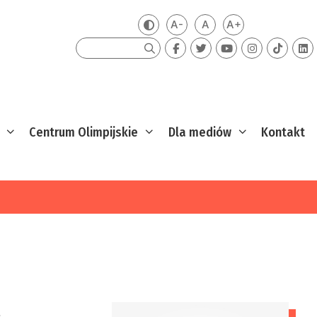
A-
A
A+
Zmień kontrast
Mniejsza czcionka
Domyślna czcionka
Większa czcion
Szukaj
Centrum Olimpijskie
Dla mediów
Kontakt
.