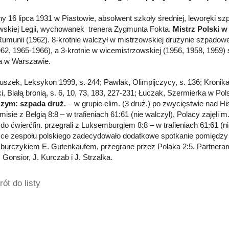
y 16 lipca 1931 w Piastowie, absolwent szkoły średniej, leworęki sz
skiej Legii, wychowanek trenera Zygmunta Fokta.
Mistrz Polski w
Rumunii (1962). 8-krotnie walczył w mistrzowskiej drużynie szpadowe
62, 1965-1966), a 3-krotnie w wicemistrzowskiej (1956, 1958, 1959) s
a w Warszawie.
Głuszek, Leksykon 1999, s. 244; Pawlak, Olimpijczycy, s. 136; Kronika
, Białą bronią, s. 6, 10, 73, 183, 227-231; Łuczak, Szermierka w Pols
Rzym: szpada druż.
– w grupie elim. (3 druż.) po zwycięstwie nad Hi
emisie z Belgią 8:8 – w trafieniach 61:61 (nie walczył), Polacy zajęli 
do ćwierćfin. przegrali z Luksemburgiem 8:8 – w trafieniach 61:61 (ni
ce zespołu polskiego zadecydowało dodatkowe spotkanie pomiędzy
urczykiem E. Gutenkaufem, przegrane przez Polaka 2:5. Partnerami
 Gonsior, J. Kurczab i J. Strzałka.
ót do listy