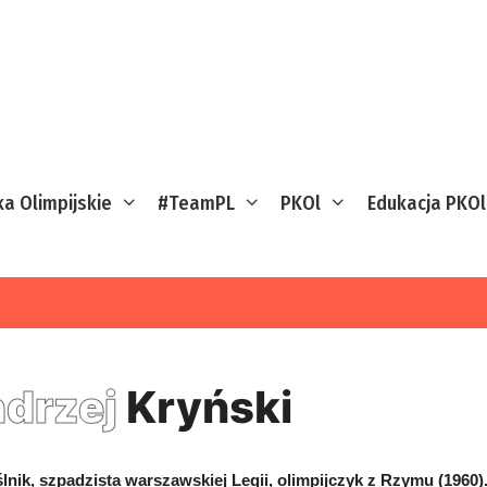
ka Olimpijskie
#TeamPL
PKOl
Edukacja PKOl
drzej
Kryński
lnik, szpadzista warszawskiej Legii, olimpijczyk z Rzymu (1960)