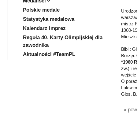
Medaliści
Polskie medale
Urodzon
warszaw
Statystyka medalowa
mistrz 
Kalendarz imprez
1960-19
Mieszk
Reguła 40. Karty Olimpijskiej dla
zawodnika
Bibl.: 
Aktualności #TeamPL
Borzęcki
*1960 
zw.) i r
wejście 
O poraż
Luksemb
Glos, B.
« powr