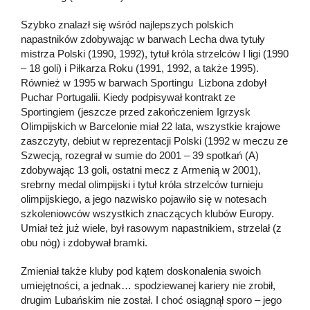
Szybko znalazł się wśród najlepszych polskich
napastników zdobywając w barwach Lecha dwa tytuły
mistrza Polski (1990, 1992), tytuł króla strzelców I ligi (1990
– 18 goli) i Piłkarza Roku (1991, 1992, a także 1995).
Również w 1995 w barwach Sportingu Lizbona zdobył
Puchar Portugalii. Kiedy podpisywał kontrakt ze
Sportingiem (jeszcze przed zakończeniem Igrzysk
Olimpijskich w Barcelonie miał 22 lata, wszystkie krajowe
zaszczyty, debiut w reprezentacji Polski (1992 w meczu ze
Szwecją, rozegrał w sumie do 2001 – 39 spotkań (A)
zdobywając 13 goli, ostatni mecz z Armenią w 2001),
srebrny medal olimpijski i tytuł króla strzelców turnieju
olimpijskiego, a jego nazwisko pojawiło się w notesach
szkoleniowców wszystkich znaczących klubów Europy.
Umiał też już wiele, był rasowym napastnikiem, strzelał (z
obu nóg) i zdobywał bramki.
Zmieniał także kluby pod kątem doskonalenia swoich
umiejętności, a jednak… spodziewanej kariery nie zrobił,
drugim Lubańskim nie został. I choć osiągnął sporo – jego