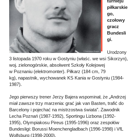
turnieju
piłkarskie
go,
czołowy
gracz
Bundesli
gi.
Urodzony
3 listopada 1970 roku w Gostyniu (właśc. we wsi Sikorzyn),
woj. zielonogórskie, absolwent Szkoły Kolejowej
w Poznaniu (elektromonter). Piłkarz (184 cm, 79
kg), napastnik, wychowanek KS Kania w Gostyniu (1984-
1987).
Jego pierwszy trener Jerzy Bajera wspominał, że „Andrzej
miał zawsze trzy marzenia: grać jak van Basten, trafić do
Barcelony i pojechać na mistrzostwa świata”. Zawodnik
Lecha Poznań (1987-1992), Sportingu Lizbona (1992-
1995), Olympiakosu Pireus (1995-1996) oraz zespołów
Bundesligi: Borussi Moenchengladbach (1996-1998) i VfL
Wolfsburg (1998-2000).