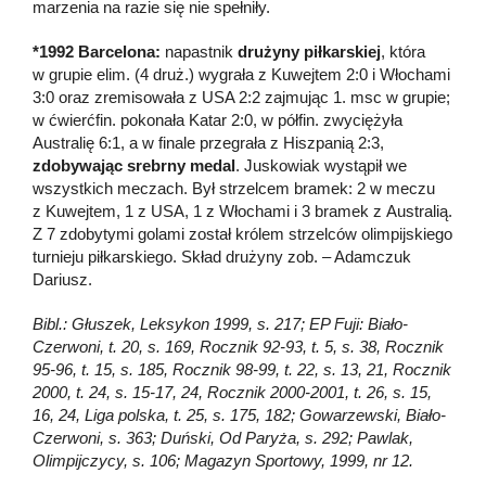
marzenia na razie się nie spełniły.
*1992 Barcelona:
napastnik
drużyny piłkarskiej
, która
w grupie elim. (4 druż.) wygrała z Kuwejtem 2:0 i Włochami
3:0 oraz zremisowała z USA 2:2 zajmując 1. msc w grupie;
w ćwierćfin. pokonała Katar 2:0, w półfin. zwyciężyła
Australię 6:1, a w finale przegrała z Hiszpanią 2:3,
zdobywając
srebrny medal
. Juskowiak wystąpił we
wszystkich meczach. Był strzelcem bramek: 2 w meczu
z Kuwejtem, 1 z USA, 1 z Włochami i 3 bramek z Australią.
Z 7 zdobytymi golami został królem strzelców olimpijskiego
turnieju piłkarskiego. Skład drużyny zob. – Adamczuk
Dariusz.
Bibl.: Głuszek, Leksykon 1999, s. 217; EP Fuji: Biało-
Czerwoni, t. 20, s. 169, Rocznik 92-93, t. 5, s. 38, Rocznik
95-96, t. 15, s. 185, Rocznik 98-99, t. 22, s. 13, 21, Rocznik
2000, t. 24, s. 15-17, 24, Rocznik 2000-2001, t. 26, s. 15,
16, 24, Liga polska, t. 25, s. 175, 182; Gowarzewski, Biało-
Czerwoni, s. 363; Duński, Od Paryża, s. 292; Pawlak,
Olimpijczycy, s. 106; Magazyn Sportowy, 1999, nr 12.