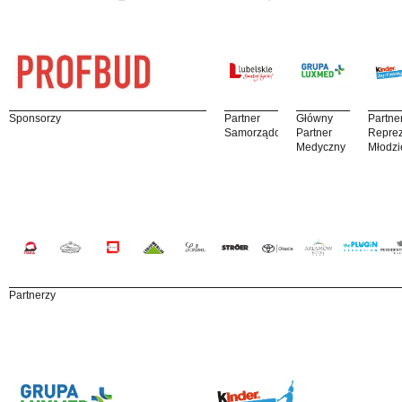
Sponsorzy
Partner
Główny
Partne
Samorządowy
Partner
Reprez
Medyczny
Młodzi
Partnerzy