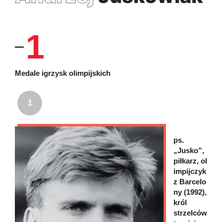
1
Medale igrzysk olimpijskich
1
ps.
„Jusko”,
piłkarz, ol
impijczyk
z Barcelo
ny (1992),
król
strzelców