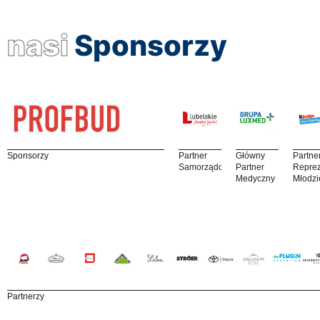
nasi
Sponsorzy
Sponsorzy
Partner
Główny
Partne
Samorządowy
Partner
Reprez
Medyczny
Młodzi
Partnerzy