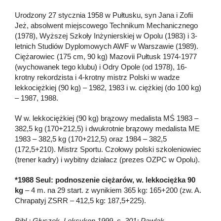
Urodzony 27 stycznia 1958 w Pułtusku, syn Jana i Zofii
Jeż, absolwent miejscowego Technikum Mechanicznego
(1978), Wyższej Szkoły Inżynierskiej w Opolu (1983) i 3-
letnich Studiów Dyplomowych AWF w Warszawie (1989).
Ciężarowiec (175 cm, 90 kg) Mazovii Pułtusk 1974-1977
(wychowanek tego klubu) i Odry Opole (od 1978), 16-
krotny rekordzista i 4-krotny mistrz Polski w wadze
lekkociężkiej (90 kg) – 1982, 1983 i w. ciężkiej (do 100 kg)
– 1987, 1988.
W w. lekkociężkiej (90 kg) brązowy medalista MŚ 1983 –
382,5 kg (170+212,5) i dwukrotnie brązowy medalista ME
1983 – 382,5 kg (170+212,5) oraz 1984 – 382,5
(172,5+210). Mistrz Sportu. Czołowy polski szkoleniowiec
(trener kadry) i wybitny działacz (prezes OZPC w Opolu).
*1988 Seul: podnoszenie ciężarów, w. lekkociężka 90
kg
– 4 m. na 29 start. z wynikiem 365 kg: 165+200 (zw. A.
Chrapatyj ZSRR – 412,5 kg: 187,5+225).
Bibl.: Głuszek, Leksykon 1999, s. 301; Pawlak,