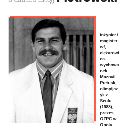
inżynier i
magister
wf,
ciężarowi
ec-
wychowa
nek
Mazovii
Pułtusk,
olimpijcz
yk z
Seulu
(1988),
prezes
OZPC w
Opolu.