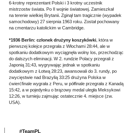
6-krotny reprezentant Polski i 3 krotny uczestnik
mistrzostw świata. Po II wojnie światowej. Zamieszkał
na terenie wielkiej Brytanii. Zginął tam tragicznie (wypadek
samochodowy) 27 sierpnia 1963 roku. Został pochowany
na cmentarzu katolickim w Cambridge.
*1936 Berlin: członek drużyny koszykówki
, która w
pierwszej kolejce przegrała z Włochami 28:44, ale w
spotkaniu dodatkowym wyciągnęła wolny los, przechodząc
do dalszych eliminacji. W 2. rundzie Polacy przegrali z
Japonią 31:43, wygrywając jednak w spotkaniu
dodatkowym z Łotwą 28:23, awansowali do 3. rundy, po
zwycięstwie nad Brazylią 33:25 drużyna Polska w
ćwierćfinale wygrała z Peru, w półfinale przegrała z Kanadą
15:42, a w pojedynku o brązowy medal uległa Meksykowi
12:26, w turnieju zajmując ostatecznie 4. miejsce (zw.
USA).
#TeamPL