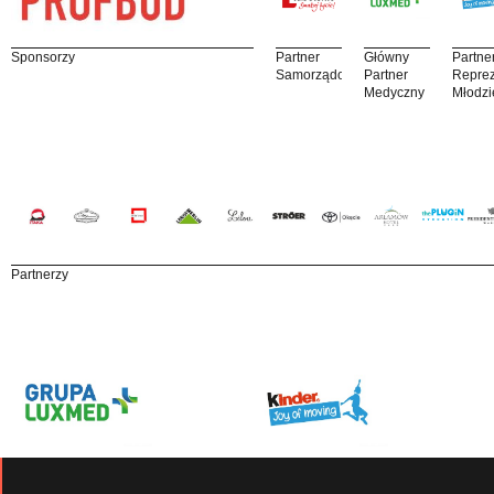
Sponsorzy
Partner
Główny
Partne
Samorządowy
Partner
Reprez
Medyczny
Młodzi
Partnerzy