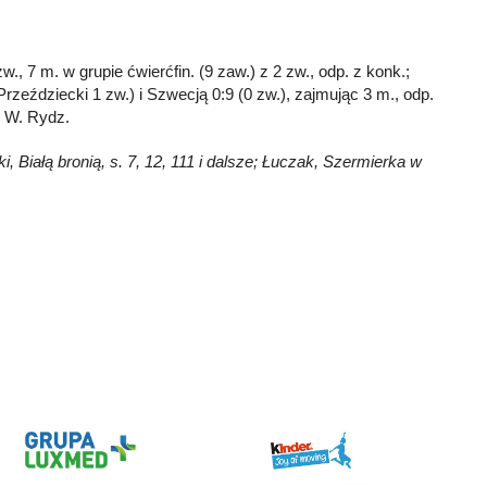
w., 7 m. w grupie ćwierćfin. (9 zaw.) z 2 zw., odp. z konk.;
(Przeździecki 1 zw.) i Szwecją 0:9 (0 zw.), zajmując 3 m., odp.
i W. Rydz.
, Białą bronią, s. 7, 12, 111 i dalsze; Łuczak, Szermierka w