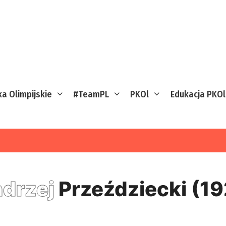
ka Olimpijskie
#TeamPL
PKOl
Edukacja PKOl
drzej
Przeździecki (1