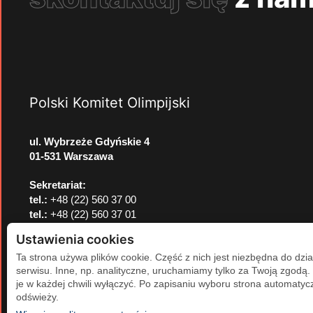
Polski Komitet Olimpijski
ul. Wybrzeże Gdyńskie 4
01-531 Warszawa
Sekretariat:
tel.:
+48 (22) 560 37 00
tel.:
+48 (22) 560 37 01
e-mail:
pkol@pkol.pl
Ustawienia cookies
Ta strona używa plików cookie. Część z nich jest niezbędna do dzia
serwisu. Inne, np. analityczne, uruchamiamy tylko za Twoją zgodą
je w każdej chwili wyłączyć. Po zapisaniu wyboru strona automatycz
odświeży.