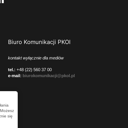
Biuro Komunikacji PKOl
kontakt wyłącznie dla mediów
tel.:
+48 (22) 560 37 00
e-mail:
biurokomunikacji@pkol.pl
łania
. Możesz
nie się