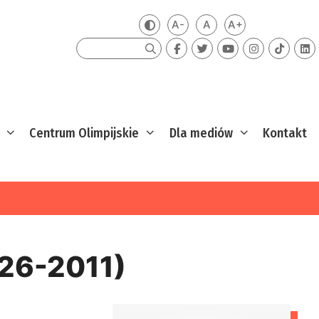
A-
A
A+
Zmień kontrast
Mniejsza czcionka
Domyślna czcionka
Większa czcion
Szukaj
Centrum Olimpijskie
Dla mediów
Kontakt
926-2011)