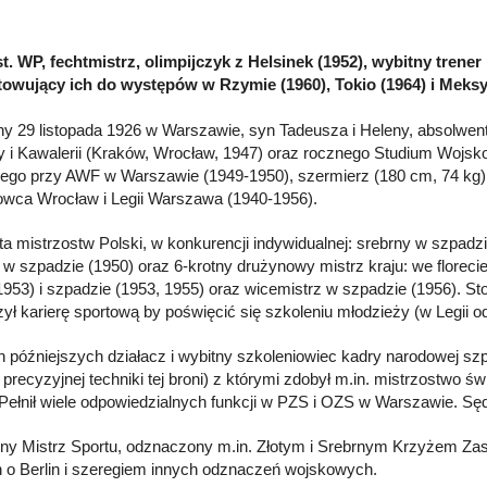
 st. WP, fechtmistrz, olimpijczyk z Helsinek (1952), wybitny trene
owujący ich do występów w Rzymie (1960), Tokio (1964) i Meksy
y 29 listopada 1926 w Warszawie, syn Tadeusza i Heleny, absolwent
y i Kawalerii (Kraków, Wrocław, 1947) oraz rocznego Studium Woj
ego przy AWF w Warszawie (1949-1950), szermierz (180 cm, 74 k
wca Wrocław i Legii Warszawa (1940-1956).
ta mistrzostw Polski, w konkurencji indywidualnej: srebrny w szpadzi
 w szpadzie (1950) oraz 6-krotny drużynowy mistrz kraju: we florecie
(1953) i szpadzie (1953, 1955) oraz wicemistrz w szpadzie (1956). 
ył karierę sportową by poświęcić się szkoleniu młodzieży (w Legii o
h późniejszych działacz i wybitny szkoleniowiec kadry narodowej szp
precyzyjnej techniki tej broni) z którymi zdobył m.in. mistrzostwo
 Pełnił wiele odpowiedzialnych funkcji w PZS i OZS w Warszawie. S
ny Mistrz Sportu, odznaczony m.in. Złotym i Srebrnym Krzyżem Za
 o Berlin i szeregiem innych odznaczeń wojskowych.