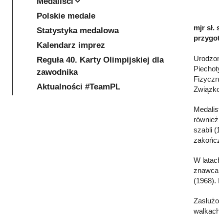
Medaliści
Polskie medale
mjr sł.
Statystyka medalowa
przygot
Kalendarz imprez
Urodzon
Reguła 40. Karty Olimpijskiej dla
Piechot
zawodnika
Fizyczn
Aktualności #TeamPL
Związko
Medalis
również
szabli 
zakończ
W latac
znawca 
(1968).
Zasłużo
walkach