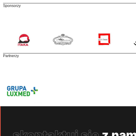
Sponsorzy
Partnerzy
skontaktuj się
z nam