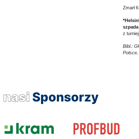
Zmarł 6
*Helsin
szpada
z turnie
Bibl.: G
Polsce, 
nasi
Sponsorzy