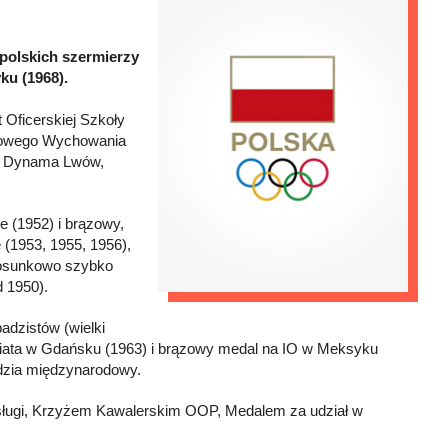
r polskich szermierzy
ku (1968).
 Oficerskiej Szkoły
skowego Wychowania
g) Dynama Lwów,
e (1952) i brązowy,
 (1953, 1955, 1956),
Stosunkowo szybko
d 1950).
adzistów (wielki
 świata w Gdańsku (1963) i brązowy medal na IO w Meksyku
ędzia międzynarodowy.
sługi, Krzyżem Kawalerskim OOP, Medalem za udział w