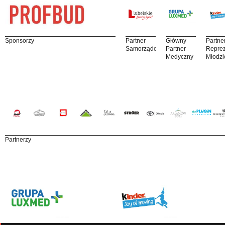
Sponsorzy
Partner
Główny
Partne
Samorządowy
Partner
Reprez
Medyczny
Młodzi
Partnerzy