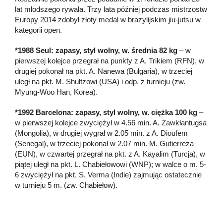
lat młodszego rywala. Trzy lata później podczas mistrzostw
Europy 2014 zdobył złoty medal w brazylijskim jiu-jutsu w
kategorii open.
*1988 Seul: zapasy, styl wolny, w. średnia 82 kg
– w
pierwszej kolejce przegrał na punkty z A. Trikiem (RFN), w
drugiej pokonał na pkt. A. Nanewa (Bułgaria), w trzeciej
uległ na pkt. M. Shultzowi (USA) i odp. z turnieju (zw.
Myung-Woo Han, Korea).
*1992 Barcelona: zapasy, styl wolny, w. ciężka 100 kg
–
w pierwszej kolejce zwyciężył w 4.56 min. A. Żawkłantugsa
(Mongolia), w drugiej wygrał w 2.05 min. z A. Dioufem
(Senegal), w trzeciej pokonał w 2.07 min. M. Gutierreza
(EUN), w czwartej przegrał na pkt. z A. Kayalim (Turcja), w
piątej uległ na pkt. L. Chabiełowowi (WNP); w walce o m. 5-
6 zwyciężył na pkt. S. Verma (Indie) zajmując ostatecznie
w turnieju 5 m. (zw. Chabiełow).