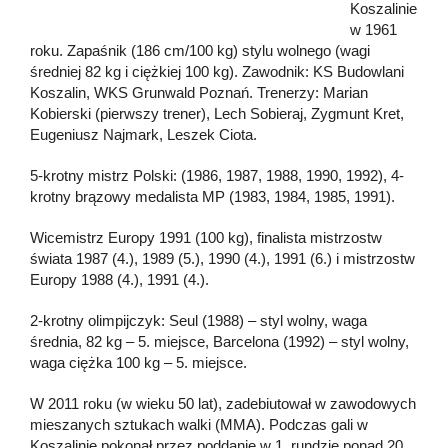
Koszalinie
w 1961
roku. Zapaśnik (186 cm/100 kg) stylu wolnego (wagi
średniej 82 kg i ciężkiej 100 kg). Zawodnik: KS Budowlani
Koszalin, WKS Grunwald Poznań. Trenerzy: Marian
Kobierski (pierwszy trener), Lech Sobieraj, Zygmunt Kret,
Eugeniusz Najmark, Leszek Ciota.
5-krotny mistrz Polski: (1986, 1987, 1988, 1990, 1992), 4-
krotny brązowy medalista MP (1983, 1984, 1985, 1991).
Wicemistrz Europy 1991 (100 kg), finalista mistrzostw
świata 1987 (4.), 1989 (5.), 1990 (4.), 1991 (6.) i mistrzostw
Europy 1988 (4.), 1991 (4.).
2-krotny olimpijczyk: Seul (1988) – styl wolny, waga
średnia, 82 kg – 5. miejsce, Barcelona (1992) – styl wolny,
waga ciężka 100 kg – 5. miejsce.
W 2011 roku (w wieku 50 lat), zadebiutował w zawodowych
mieszanych sztukach walki (MMA). Podczas gali w
Koszalinie pokonał przez poddanie w 1. rundzie ponad 20