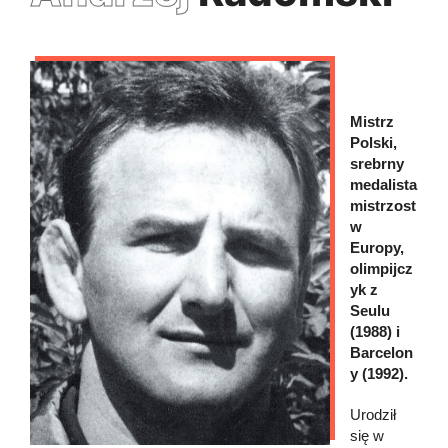
Mistrz
Polski,
srebrny
medalista
mistrzost
w
Europy,
olimpijcz
yk z
Seulu
(1988) i
Barcelon
y (1992).
Urodził
się w