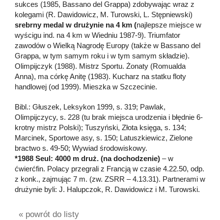
sukces (1985, Bassano del Grappa) zdobywając wraz z
kolegami (R. Dawidowicz, M. Turowski, L. Stępniewski)
srebrny medal w drużynie na 4 km (
najlepsze miejsce w
wyścigu ind. na 4 km w Wiedniu 1987-9). Triumfator
zawodów o Wielką Nagrodę Europy (także w Bassano del
Grappa, w tym samym roku i w tym samym składzie).
Olimpijczyk (1988). Mistrz Sportu. Żonaty (Romualda
Anna), ma córkę Anitę (1983). Kucharz na statku floty
handlowej (od 1999). Mieszka w Szczecinie.
Bibl.: Głuszek, Leksykon 1999, s. 319; Pawlak,
Olimpijczycy, s. 228 (tu brak miejsca urodzenia i błędnie 6-
krotny mistrz Polski); Tuszyński, Złota księga, s. 134;
Marcinek, Sportowe asy, s. 150; Latuszkiewicz, Zielone
bractwo s. 49-50; Wywiad środowiskowy.
*1988 Seul: 4000 m druż. (na dochodzenie)
– w
ćwierćfin. Polacy przegrali z Francją w czasie 4.22.50, odp.
z konk., zajmując 7 m. (zw. ZSRR – 4.13.31). Partnerami w
drużynie byli: J. Halupczok, R. Dawidowicz i M. Turowski.
« powrót do listy