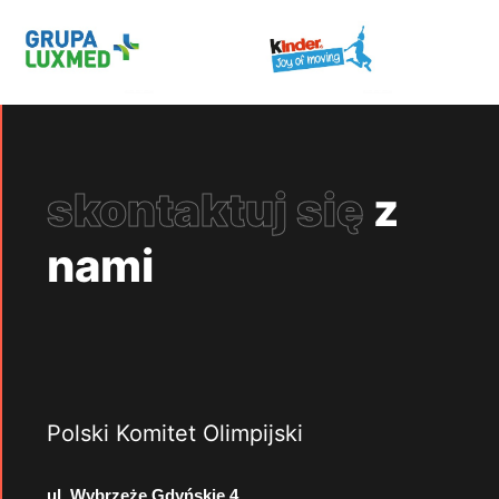
skontaktuj się
z
nami
Polski Komitet Olimpijski
ul. Wybrzeże Gdyńskie 4