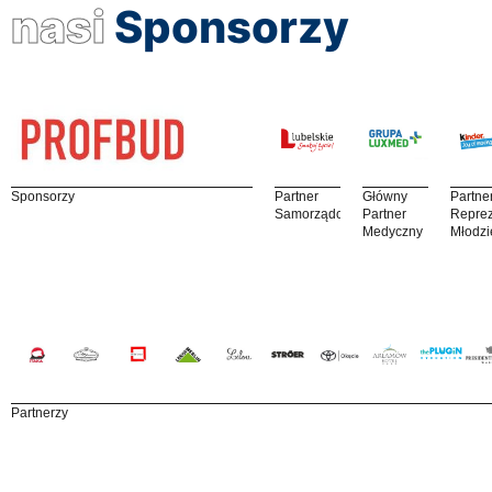
nasi
Sponsorzy
Sponsorzy
Partner
Główny
Partne
Samorządowy
Partner
Reprez
Medyczny
Młodzi
Partnerzy