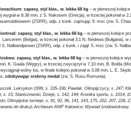
onachium: zapasy, styl klas., w. lekka 68 kg
– w pierwszej kolejc
ej wygrał w 8.38 min. z S. Nakosem (Grecja), w trzeciej pokonał w 2.2
asamutdinowem (ZSRR), odp. z konk. zajmując 9. msc (zw. S. Ch
ontreal: zapasy, styl klas., w. lekka 68 kg
– w pierwszej kolejce pr
n Lancerem (Belgia), w trzeciej pokonał 3:1 N. Nedewa (Bułgaria), w 
:3 S. Nałbandjanowi (ZSRR), odp. z konk. i zajął 5. msc (zw. S. Nał
oskwa: zapasy, styl klas., w. lekka 68 kg
– w pierwszej kolejce wyg
min. K. Gaala (Węgry), w trzeciej zwyciężył w 7.10 min. B. Bolda (M
j wyciągnął wolny los, w finale kolejno pokonał w 3.08 min. L. E. Skj
os,
zdobywając srebrny medal
(zw. S. Rusu Rumunia).
Głuszek, Leksykon 1999, s. 335-336; Pawlak, Olimpijczycy, s. 247; Kli
), s. 15; Staniszewski, Dzieje, s. 142, 144; Kronika sportu, s. 1014, 
i, Olimpijskie turnieje, s. 91, 92, 96, 141, 143, 175, 202, 207, 228
owaniu do druku); Archiwum AWF Katowice; Wywiad środowiskowy.