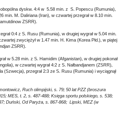
e obopólna dyskw. 4:4 w 5.58 min. z S. Popescu (Rumunia),
6 min. M. Daliriana (Iran), w czwartej przegrał w 8.10 min.
asamutdinow ZSRR).
zegrał 0:4 z S. Rusu (Rumunia), w drugiej wygrał w 5.04 min.
czwartej zwyciężył w 1.47 min. H. Kima (Korea Płd.), w piątej
bandjan ZSRR).
rał w 5.28 min. z S. Hamidim (Afganistan), w drugiej pokonał
ongolia), w czwartej wygrał 4:2 z S. Nałbandjanem (ZSRR),
olda (Szwecja), przegrał 2:3 ze S. Rusu (Rumunia) i wyciągnął
montowicz, Ruch olimpijski, s. 79; 50 lat PZZ (broszura
1015; MES, t. 2, s. 487-488; Księga sportu polskiego, s. 538;
, 237; Duński, Od Paryża, s. 867-868; Lipski, MEZ (w