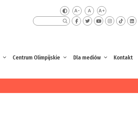
A-
A
A+
Zmień kontrast
Mniejsza czcionka
Domyślna czcionka
Większa czcion
Szukaj
Centrum Olimpijskie
Dla mediów
Kontakt