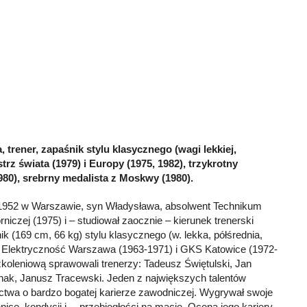
, trener, zapaśnik stylu klasycznego (wagi lekkiej,
istrz świata (1979) i Europy (1975, 1982), trzykrotny
1980), srebrny medalista z Moskwy (1980).
 1952 w Warszawie, syn Władysława, absolwent Technikum
iczej (1975) i – studiował zaocznie – kierunek trenerski
k (169 cm, 66 kg) stylu klasycznego (w. lekka, półśrednia,
S Elektryczność Warszawa (1963-1971) i GKS Katowice (1972-
koleniową sprawowali trenerzy: Tadeusz Świętulski, Jan
ak, Janusz Tracewski. Jeden z największych talentów
nictwa o bardzo bogatej karierze zawodniczej. Wygrywał swoje
hnice, kondycji i… przebiegłości na macie. Ocena jego kariery