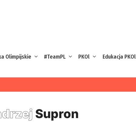
ka Olimpijskie
#TeamPL
PKOl
Edukacja PKOl
drzej
Supron