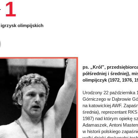
1
igrzysk olimpijskich
ps. „Król”, przedsiębiorca
półśredniej i średniej), m
olimpijczyk (1972, 1976, 
Urodzony 22 października
Górniczego w Dąbrowie Górn
na katowickiej AWF. Zapaśni
średnia), reprezentant RK
1987) nad którym opiekę sz
Adamaszek, Antoni Mastern
w historii polskiego zapaś
walki dzięki doskonałej tec