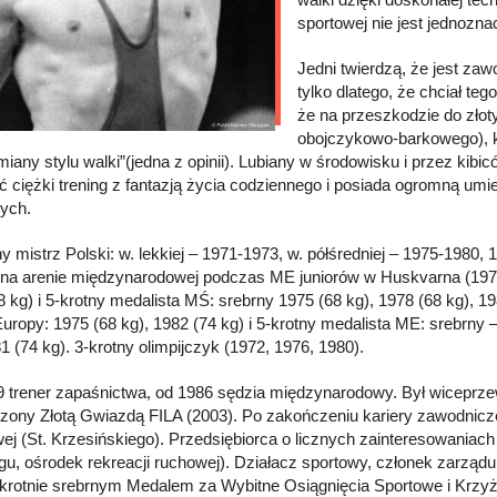
sportowej nie jest jednozna
Jedni twierdzą, że jest za
tylko dlatego, że chciał te
że na przeszkodzie do złoty
obojczykowo-barkowego), kt
miany stylu walki”(jedna z opinii). Lubiany w środowisku i przez ki
ć ciężki trening z fantazją życia codziennego i posiada ogromną u
ych.
y mistrz Polski: w. lekkiej – 1971-1973, w. półśredniej – 1975-1980, 
na arenie międzynarodowej podczas ME juniorów w Huskvarna (1970), 
8 kg) i 5-krotny medalista MŚ: srebrny 1975 (68 kg), 1978 (68 kg), 19
Europy: 1975 (68 kg), 1982 (74 kg) i 5-krotny medalista ME: srebrny 
1 (74 kg). 3-krotny olimpijczyk (1972, 1976, 1980).
 trener zapaśnictwa, od 1986 sędzia międzynarodowy. Był wicepr
ony Złotą Gwiazdą FILA (2003). Po zakończeniu kariery zawodniczej –
ej (St. Krzesińskiego). Przedsiębiorca o licznych zainteresowaniac
ngu, ośrodek rekreacji ruchowej). Działacz sportowy, członek zarząd
krotnie srebrnym Medalem za Wybitne Osiągnięcia Sportowe i Krz