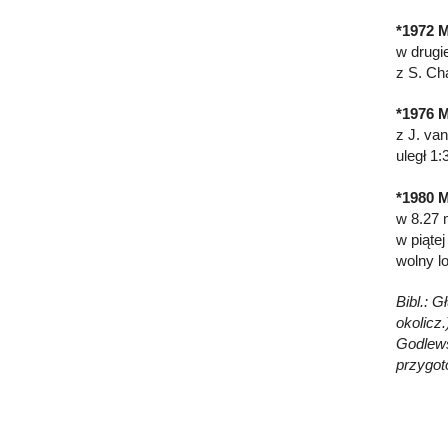
*1972 M
w drugi
z S. Ch
*1976 M
z J. va
uległ 1
*1980 M
w 8.27 
w piąte
wolny l
Bibl.: 
okolicz.
Godlewsk
przygot