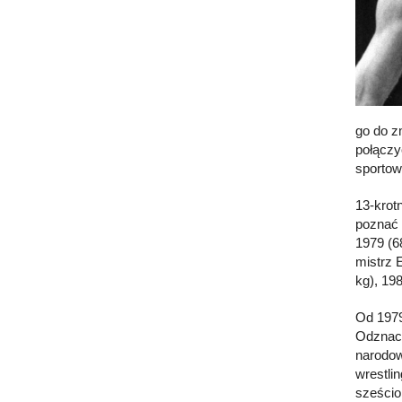
go do z
połączy
sportow
13-krotn
poznać 
1979 (6
mistrz 
kg), 198
Od 1979
Odznacz
narodow
wrestli
sześcio