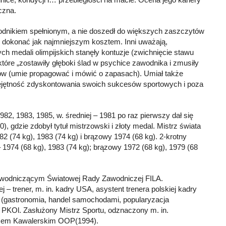
czna.
wodnikiem spełnionym, a nie doszedł do większych zaszczytów
go dokonać jak najmniejszym kosztem. Inni uważają,
ch medali olimpijskich stanęły kontuzje (zwichnięcie stawu
óre „zostawiły głęboki ślad w psychice zawodnika i zmusiły
biców (umie propagować i mówić o zapasach). Umiał także
miejętność zdyskontowania swoich sukcesów sportowych i poza
1982, 1983, 1985, w. średniej – 1981 po raz pierwszy dał się
gdzie zdobył tytuł mistrzowski i złoty medal. Mistrz świata
82 (74 kg), 1983 (74 kg) i brązowy 1974 (68 kg). 2-krotny
– 1974 (68 kg), 1983 (74 kg); brązowy 1972 (68 kg), 1979 (68
zewodniczącym Światowej Rady Zawodniczej FILA.
 trener, m. in. kadry USA, asystent trenera polskiej kadry
h (gastronomia, handel samochodami, popularyzacja
u PKOl. Zasłużony Mistrz Sportu, odznaczony m. in.
yżem Kawalerskim OOP(1994).