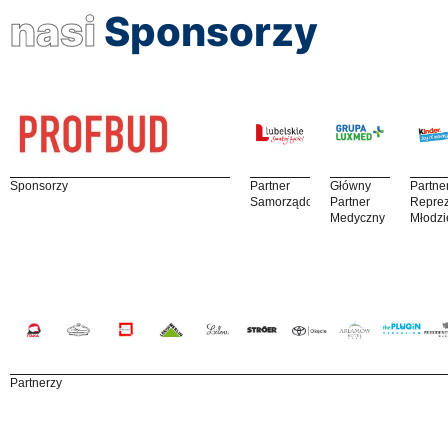
nasi
Sponsorzy
Sponsorzy
Partner
Główny
Partne
Samorządowy
Partner
Reprez
Medyczny
Młodzi
Partnerzy