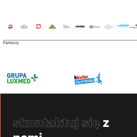
Partnerzy
skontaktuj się
z