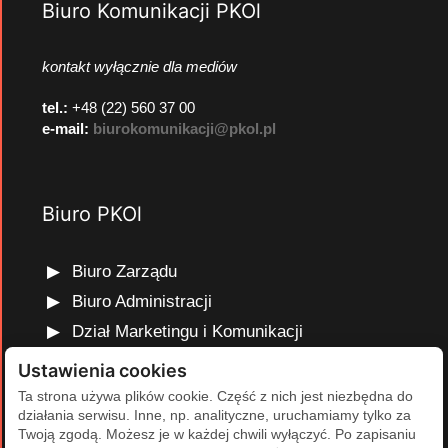
Biuro Komunikacji PKOl
kontakt wyłącznie dla mediów
tel.:
+48 (22) 560 37 00
e-mail:
biurokomunikacji@pkol.pl
Biuro PKOl
Biuro Zarządu
Biuro Administracji
Dział Marketingu i Komunikacji
Dział Edukacji Olimpijskiej
Ustawienia cookies
Dział Finansów i Kadr
Ta strona używa plików cookie. Część z nich jest niezbędna do
działania serwisu. Inne, np. analityczne, uruchamiamy tylko za
Dział Projektów Olimpijskich
Twoją zgodą. Możesz je w każdej chwili wyłączyć. Po zapisaniu