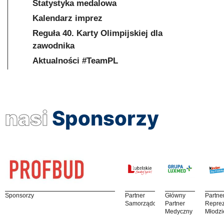
Statystyka medalowa
Kalendarz imprez
Reguła 40. Karty Olimpijskiej dla
zawodnika
Aktualności #TeamPL
nasi
Sponsorzy
Sponsorzy
Partner
Główny
Partne
Samorządowy
Partner
Reprez
Medyczny
Młodzi