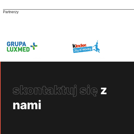
Partnerzy
skontaktuj się
z
nami