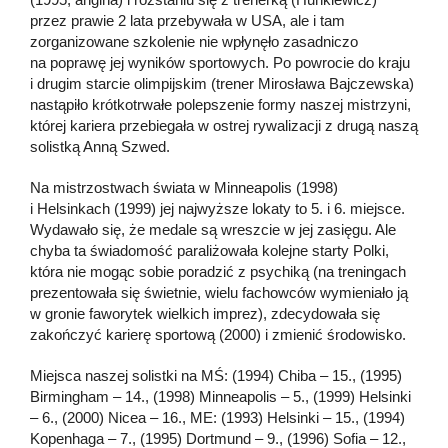
przez prawie 2 lata przebywała w USA, ale i tam
zorganizowane szkolenie nie wpłynęło zasadniczo
na poprawę jej wyników sportowych. Po powrocie do kraju
i drugim starcie olimpijskim (trener Mirosława Bajczewska)
nastąpiło krótkotrwałe polepszenie formy naszej mistrzyni,
której kariera przebiegała w ostrej rywalizacji z drugą naszą
solistką Anną Szwed.
Na mistrzostwach świata w Minneapolis (1998)
i Helsinkach (1999) jej najwyższe lokaty to 5. i 6. miejsce.
Wydawało się, że medale są wreszcie w jej zasięgu. Ale
chyba ta świadomość paraliżowała kolejne starty Polki,
która nie mogąc sobie poradzić z psychiką (na treningach
prezentowała się świetnie, wielu fachowców wymieniało ją
w gronie faworytek wielkich imprez), zdecydowała się
zakończyć karierę sportową (2000) i zmienić środowisko.
Miejsca naszej solistki na MŚ: (1994) Chiba – 15., (1995)
Birmingham – 14., (1998) Minneapolis – 5., (1999) Helsinki
– 6., (2000) Nicea – 16., ME: (1993) Helsinki – 15., (1994)
Kopenhaga – 7., (1995) Dortmund – 9., (1996) Sofia – 12.,