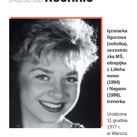
łyżwiarka
figurowa
(solistka),
uczestnic
zka MŚ,
olimpijka
z Lilleha
mmer
(1994)
i Nagano
(1998),
trenerka
.
Urodzona
11 grudnia
1977 r.
w Warsza