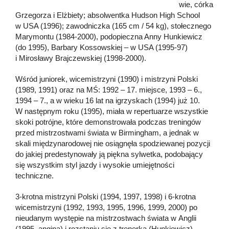
wie, córka
Grzegorza i Elżbiety; absolwentka Hudson High School
w USA (1996); zawodniczka (165 cm / 54 kg), stołecznego
Marymontu (1984-2000), podopieczna Anny Hunkiewicz
(do 1995), Barbary Kossowskiej – w USA (1995-97)
i Mirosławy Brajczewskiej (1998-2000).
Wśród juniorek, wicemistrzyni (1990) i mistrzyni Polski
(1989, 1991) oraz na MŚ: 1992 – 17. miejsce, 1993 – 6.,
1994 – 7., a w wieku 16 lat na igrzyskach (1994) już 10.
W następnym roku (1995), miała w repertuarze wszystkie
skoki potrójne, które demonstrowała podczas treningów
przed mistrzostwami świata w Birmingham, a jednak w
skali międzynarodowej nie osiągnęła spodziewanej pozycji
do jakiej predestynowały ją piękna sylwetka, podobający
się wszystkim styl jazdy i wysokie umiejętności
techniczne.
3-krotna mistrzyni Polski (1994, 1997, 1998) i 6-krotna
wicemistrzyni (1992, 1993, 1995, 1996, 1999, 2000) po
nieudanym występie na mistrzostwach świata w Anglii
(1995, angina) i rozstaniu się z trenerką (Hunkiewicz)