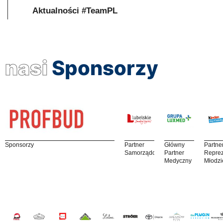
Aktualności #TeamPL
nasi
Sponsorzy
Sponsorzy
Partner
Główny
Partne
Samorządowy
Partner
Reprez
Medyczny
Młodzi