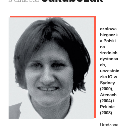
czołowa
biegaczk
a Polski
na
średnich
dystansa
ch,
uczestnic
zka IO w
Sydney
(2000),
Atenach
(2004) i
Pekinie
(2008).
Urodzona