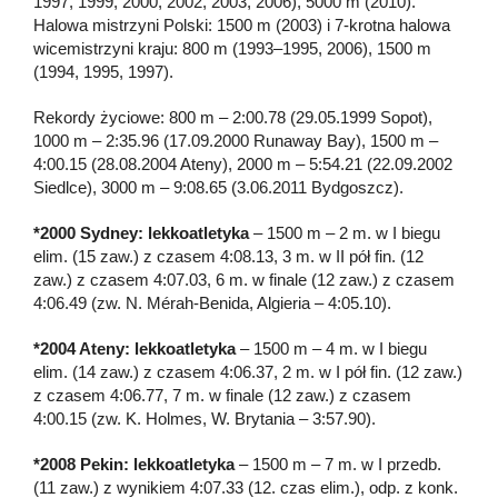
1997, 1999, 2000, 2002, 2003, 2006), 5000 m (2010).
Halowa mistrzyni Polski: 1500 m (2003) i 7-krotna halowa
wicemistrzyni kraju: 800 m (1993–1995, 2006), 1500 m
(1994, 1995, 1997).
Rekordy życiowe: 800 m – 2:00.78 (29.05.1999 Sopot),
1000 m – 2:35.96 (17.09.2000 Runaway Bay), 1500 m –
4:00.15 (28.08.2004 Ateny), 2000 m – 5:54.21 (22.09.2002
Siedlce), 3000 m – 9:08.65 (3.06.2011 Bydgoszcz).
*2000 Sydney: lekkoatletyka
– 1500 m – 2 m. w I biegu
elim. (15 zaw.) z czasem 4:08.13, 3 m. w II pół fin. (12
zaw.) z czasem 4:07.03, 6 m. w finale (12 zaw.) z czasem
4:06.49 (zw. N. Mérah-Benida, Algieria – 4:05.10).
*2004 Ateny: lekkoatletyka
– 1500 m – 4 m. w I biegu
elim. (14 zaw.) z czasem 4:06.37, 2 m. w I pół fin. (12 zaw.)
z czasem 4:06.77, 7 m. w finale (12 zaw.) z czasem
4:00.15 (zw. K. Holmes, W. Brytania – 3:57.90).
*2008 Pekin: lekkoatletyka
– 1500 m – 7 m. w I przedb.
(11 zaw.) z wynikiem 4:07.33 (12. czas elim.), odp. z konk.