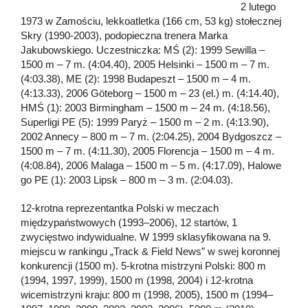
2 lutego
1973 w Zamościu, lekkoatletka (166 cm, 53 kg) stołecznej
Skry (1990-2003), podopieczna trenera Marka
Jakubowskiego. Uczestniczka: MŚ (2): 1999 Sewilla –
1500 m – 7 m. (4:04.40), 2005 Helsinki – 1500 m – 7 m.
(4:03.38), ME (2): 1998 Budapeszt – 1500 m – 4 m.
(4:13.33), 2006 Göteborg – 1500 m – 23 (el.) m. (4:14.40),
HMŚ (1): 2003 Birmingham – 1500 m – 24 m. (4:18.56),
Superligi PE (5): 1999 Paryż – 1500 m – 2 m. (4:13.90),
2002 Annecy – 800 m – 7 m. (2:04.25), 2004 Bydgoszcz –
1500 m – 7 m. (4:11.30), 2005 Florencja – 1500 m – 4 m.
(4:08.84), 2006 Malaga – 1500 m – 5 m. (4:17.09), Halowe
go PE (1): 2003 Lipsk – 800 m – 3 m. (2:04.03).
12-krotna reprezentantka Polski w meczach
międzypaństwowych (1993–2006), 12 startów, 1
zwycięstwo indywidualne. W 1999 sklasyfikowana na 9.
miejscu w rankingu „Track & Field News” w swej koronnej
konkurencji (1500 m). 5-krotna mistrzyni Polski: 800 m
(1994, 1997, 1999), 1500 m (1998, 2004) i 12-krotna
wicemistrzyni kraju: 800 m (1998, 2005), 1500 m (1994–