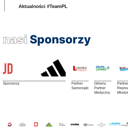
Aktualności #TeamPL
nasi
Sponsorzy
Sponsorzy
Partner
Główny
Partne
Samorządowy
Partner
Reprez
Medyczny
Młodzi