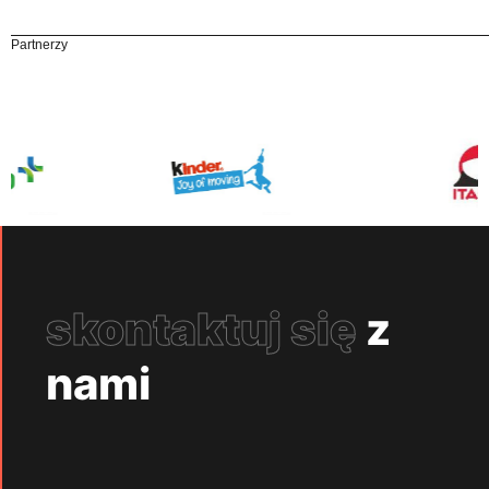
Partnerzy
skontaktuj się
z
nami