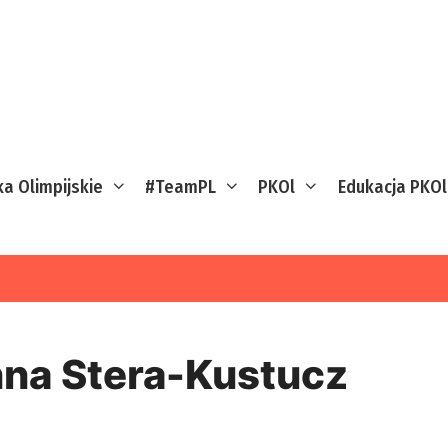
ka Olimpijskie
#TeamPL
PKOl
Edukacja PKOl
na Stera-Kustucz