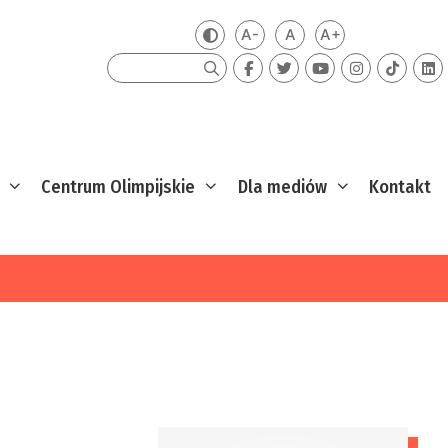
A-
A
A+
Zmień kontrast
Mniejsza czcionka
Domyślna czcionka
Większa czcion
Szukaj
Centrum Olimpijskie
Dla mediów
Kontakt