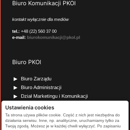
Biuro Komunikacji PKOl
kontakt wyłącznie dla mediów
tel.:
+48 (22) 560 37 00
e-mail:
biurokomunikacji@pkol.pl
Biuro PKOl
Biuro Zarządu
Biuro Administracji
Dział Marketingu i Komunikacji
Dział Edukacji Olimpijskiej
Ustawienia cookies
Dział Finansów i Kadr
Ta strona używa plików cookie. Część z nich jest niezbędna do
działania serwisu. Inne, np. analityczne, uruchamiamy tylko za
Dział Projektów Olimpijskich
Twoją zgodą. Możesz je w każdej chwili wyłączyć. Po zapisaniu