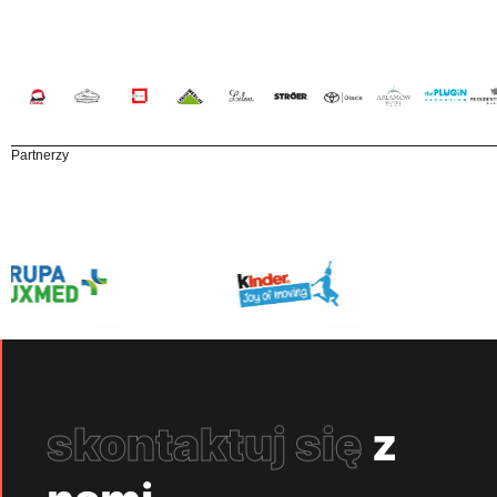
Partnerzy
skontaktuj się
z