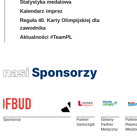
Statystyka medalowa
Kalendarz imprez
Reguła 40. Karty Olimpijskiej dla
zawodnika
Aktualności #TeamPL
nasi
Sponsorzy
Sponsorzy
Partner
Główny
Partne
Samorządowy
Partner
Reprez
Medyczny
Młodzi