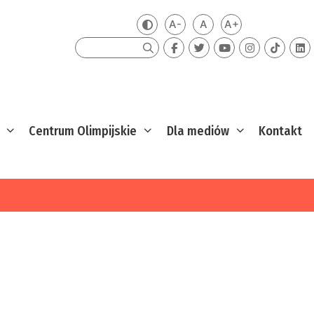
A-
A
A+
Zmień kontrast
Mniejsza czcionka
Domyślna czcionka
Większa czcion
Szukaj
Centrum Olimpijskie
Dla mediów
Kontakt