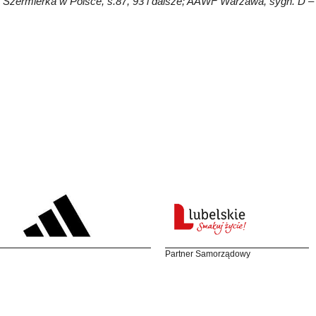
 Szermierka w Polsce, s.87, 93 i dalsze; AAWF Warzawa, sygn. D –
Partner Samorządowy