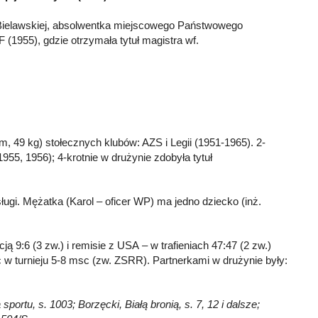
 Bielawskiej, absolwentka miejscowego Państwowego
(1955), gdzie otrzymała tytuł magistra wf.
 49 kg) stołecznych klubów: AZS i Legii (1951-1965). 2-
1955, 1956); 4-krotnie w drużynie zdobyła tytuł
gi. Mężatka (Karol – oficer WP) ma jedno dziecko (inż.
ją 9:6 (3 zw.) i remisie z USA – w trafieniach 47:47 (2 zw.)
ąc w turnieju 5-8 msc (zw. ZSRR). Partnerkami w drużynie były:
portu, s. 1003; Borzęcki, Białą bronią, s. 7, 12 i dalsze;