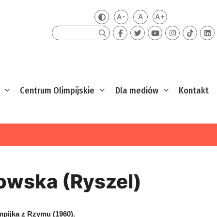
A-
A
A+
Zmień kontrast
Mniejsza czcionka
Domyślna czcionka
Większa czcion
Szukaj
Centrum Olimpijskie
Dla mediów
Kontakt
owska (Ryszel)
mpijka z Rzymu (1960).