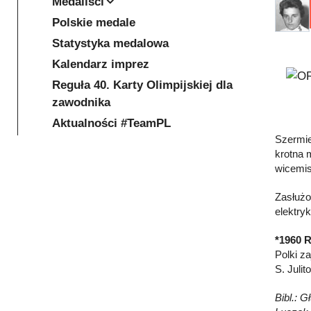
Medaliści
Polskie medale
Statystyka medalowa
Kalendarz imprez
Reguła 40. Karty Olimpijskiej dla
zawodnika
Aktualności #TeamPL
Szermie
krotna m
wicemis
Zasłużo
elektryk
*1960 R
Polki z
S. Juli
Bibl.: G