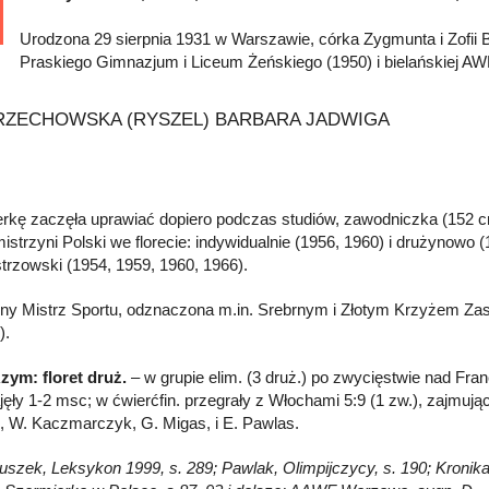
Urodzona 29 sierpnia 1931 w Warszawie, córka Zygmunta i Zofii
Praskiego Gimnazjum i Liceum Żeńskiego (1950) i bielańskiej AWF 
rkę zaczęła uprawiać dopiero podczas studiów, zawodniczka (152 cm,
istrzyni Polski we florecie: indywidualnie (1956, 1960) i drużynowo (
trzowski (1954, 1959, 1960, 1966).
ny Mistrz Sportu, odznaczona m.in. Srebrnym i Złotym Krzyżem Zasłu
).
zym: floret druż.
– w grupie elim. (3 druż.) po zwycięstwie nad Franc
ajęły 1-2 msc; w ćwierćfin. przegrały z Włochami 5:9 (1 zw.), zajmuj
to, W. Kaczmarczyk, G. Migas, i E. Pawlas.
łuszek, Leksykon 1999, s. 289; Pawlak, Olimpijczycy, s. 190; Kronika s