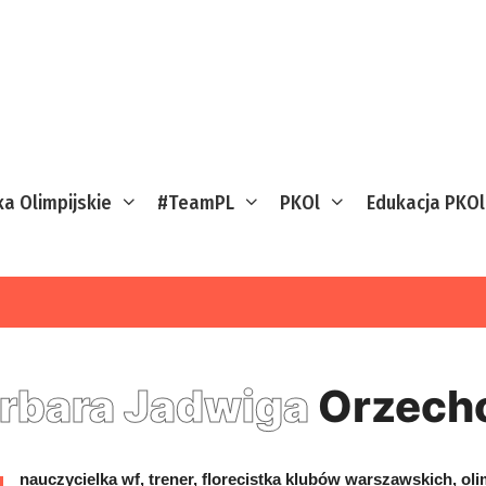
ka Olimpijskie
#TeamPL
PKOl
Edukacja PKOl
rbara Jadwiga
Orzech
nauczycielka wf, trener, florecistka klubów warszawskich, oli