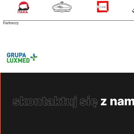
Partnerzy
skontaktuj się
z nam