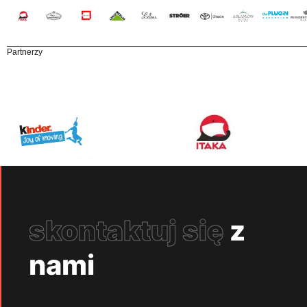
Partnerzy
skontaktuj się
z
nami