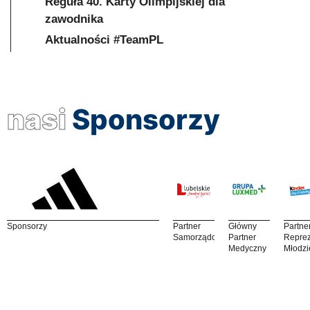
Reguła 40. Karty Olimpijskiej dla
zawodnika
Aktualności #TeamPL
nasi
Sponsorzy
Sponsorzy
Partner
Główny
Partne
Samorządowy
Partner
Reprez
Medyczny
Młodzi