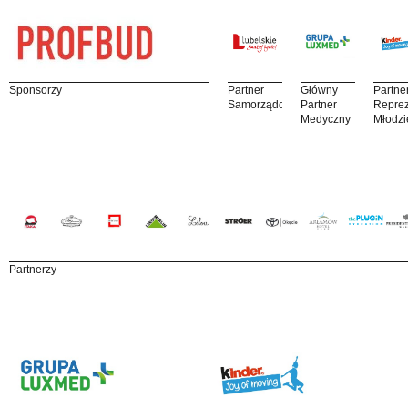
Sponsorzy
Partner
Główny
Partne
Samorządowy
Partner
Reprez
Medyczny
Młodzi
Partnerzy