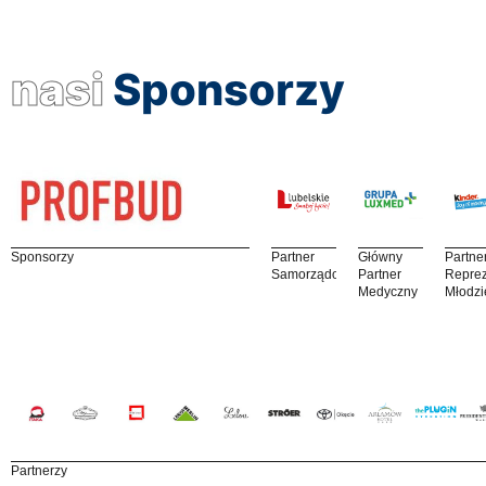
nasi
Sponsorzy
Sponsorzy
Partner
Główny
Partne
Samorządowy
Partner
Reprez
Medyczny
Młodzi
Partnerzy