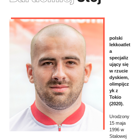
polski
lekkoatlet
a
specjaliz
ujący się
w rzucie
dyskiem,
olimpijcz
yk z
Tokio
(2020).
Urodzony
15 maja
1996 w
Stalowej