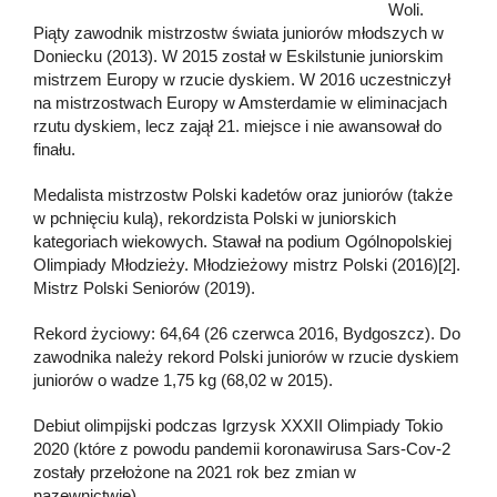
Woli.
Piąty zawodnik mistrzostw świata juniorów młodszych w
Doniecku (2013). W 2015 został w Eskilstunie juniorskim
mistrzem Europy w rzucie dyskiem. W 2016 uczestniczył
na mistrzostwach Europy w Amsterdamie w eliminacjach
rzutu dyskiem, lecz zajął 21. miejsce i nie awansował do
finału.
Medalista mistrzostw Polski kadetów oraz juniorów (także
w pchnięciu kulą), rekordzista Polski w juniorskich
kategoriach wiekowych. Stawał na podium Ogólnopolskiej
Olimpiady Młodzieży. Młodzieżowy mistrz Polski (2016)[2].
Mistrz Polski Seniorów (2019).
Rekord życiowy: 64,64 (26 czerwca 2016, Bydgoszcz). Do
zawodnika należy rekord Polski juniorów w rzucie dyskiem
juniorów o wadze 1,75 kg (68,02 w 2015).
Debiut olimpijski podczas Igrzysk XXXII Olimpiady Tokio
2020 (które z powodu pandemii koronawirusa Sars-Cov-2
zostały przełożone na 2021 rok bez zmian w
nazewnictwie).