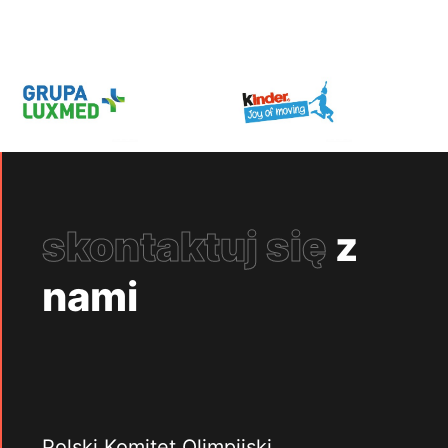
skontaktuj się
z
nami
Polski Komitet Olimpijski