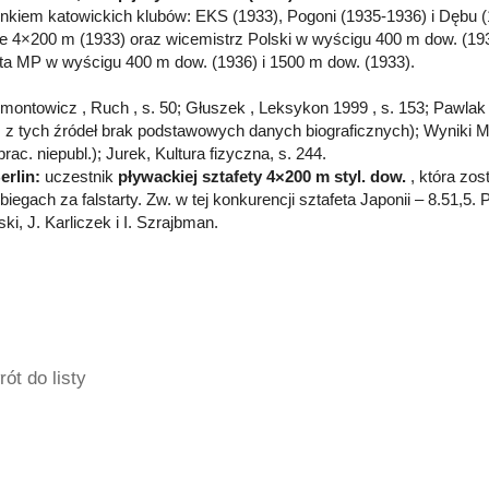
onkiem katowickich klubów: EKS (1933), Pogoni (1935-1936) i Dębu (
ie 4×200 m (1933) oraz wicemistrz Polski w wyścigu 400 m dow. (1
ta MP w wyścigu 400 m dow. (1936) i 1500 m dow. (1933).
limontowicz , Ruch , s. 50; Głuszek , Leksykon 1999 , s. 153; Pawlak 
z tych źródeł brak podstawowych danych biograficznych); Wyniki 
rac. niepubl.); Jurek, Kultura fizyczna, s. 244.
erlin:
uczestnik
pływackiej sztafety 4×200 m styl. dow.
, która zos
iegach za falstarty. Zw. w tej konkurencji sztafeta Japonii – 8.51,5. P
i, J. Karliczek i I. Szrajbman.
ót do listy