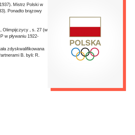
1937). Mistrz Polski w
933). Ponadto brązowy
, Olimpijczycy , s. 27 (w
MP w pływaniu 1922-
tała zdyskwalifikowana
artnerami B. byli: R.