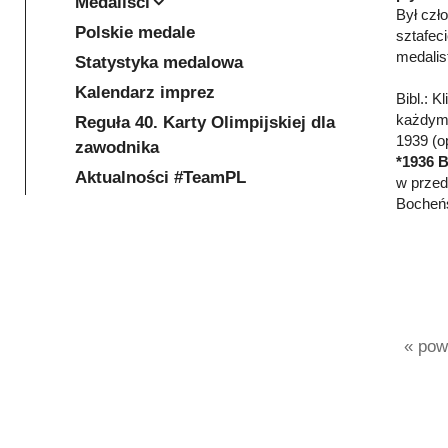
Medaliści
Był czł
Polskie medale
sztafec
medalis
Statystyka medalowa
Kalendarz imprez
Bibl.: K
każdym 
Reguła 40. Karty Olimpijskiej dla
1939 (op
zawodnika
*1936 B
Aktualności #TeamPL
w przedb
Bocheńsk
« powr