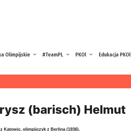
ka Olimpijskie
#TeamPL
PKOl
Edukacja PKOl
rysz (barisch) Helmut
z Katowic, olimpijczyk z Berlina (1936).