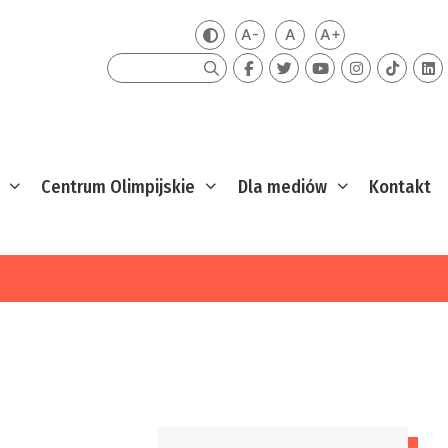
A-
A
A+
Zmień kontrast
Mniejsza czcionka
Domyślna czcionka
Większa czcion
Szukaj
Centrum Olimpijskie
Dla mediów
Kontakt