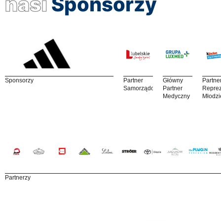
nasi
Sponsorzy
Sponsorzy
Partner
Główny
Partne
Samorządowy
Partner
Reprez
Medyczny
Młodzi
Partnerzy