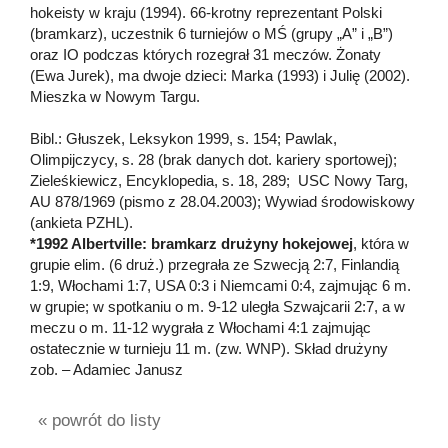
hokeisty w kraju (1994). 66-krotny reprezentant Polski
(bramkarz), uczestnik 6 turniejów o MŚ (grupy „A” i „B”)
oraz IO podczas których rozegrał 31 meczów. Żonaty
(Ewa Jurek), ma dwoje dzieci: Marka (1993) i Julię (2002).
Mieszka w Nowym Targu.
Bibl.: Głuszek, Leksykon 1999, s. 154; Pawlak,
Olimpijczycy, s. 28 (brak danych dot. kariery sportowej);
Zieleśkiewicz, Encyklopedia, s. 18, 289; USC Nowy Targ,
AU 878/1969 (pismo z 28.04.2003); Wywiad środowiskowy
(ankieta PZHL).
*1992 Albertville: bramkarz drużyny hokejowej
, która w
grupie elim. (6 druż.) przegrała ze Szwecją 2:7, Finlandią
1:9, Włochami 1:7, USA 0:3 i Niemcami 0:4, zajmując 6 m.
w grupie; w spotkaniu o m. 9-12 uległa Szwajcarii 2:7, a w
meczu o m. 11-12 wygrała z Włochami 4:1 zajmując
ostatecznie w turnieju 11 m. (zw. WNP). Skład drużyny
zob. – Adamiec Janusz
« powrót do listy