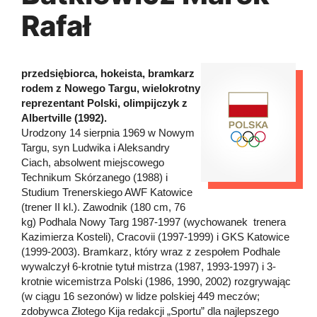
Rafał
przedsiębiorca, hokeista, bramkarz
rodem z Nowego Targu, wielokrotny
reprezentant Polski, olimpijczyk z
Albertville (1992).
Urodzony 14 sierpnia 1969 w Nowym
Targu, syn Ludwika i Aleksandry
Ciach, absolwent miejscowego
Technikum Skórzanego (1988) i
Studium Trenerskiego AWF Katowice
(trener II kl.). Zawodnik (180 cm, 76
kg) Podhala Nowy Targ 1987-1997 (wychowanek trenera
Kazimierza Kosteli), Cracovii (1997-1999) i GKS Katowice
(1999-2003). Bramkarz, który wraz z zespołem Podhale
wywalczył 6-krotnie tytuł mistrza (1987, 1993-1997) i 3-
krotnie wicemistrza Polski (1986, 1990, 2002) rozgrywając
(w ciągu 16 sezonów) w lidze polskiej 449 meczów;
zdobywca Złotego Kija redakcji „Sportu” dla najlepszego