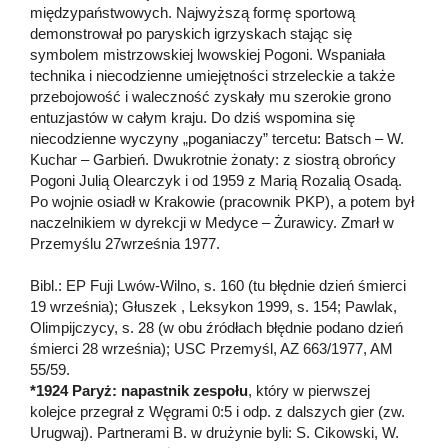
międzypaństwowych. Najwyższą formę sportową
demonstrował po paryskich igrzyskach stając się
symbolem mistrzowskiej lwowskiej Pogoni. Wspaniała
technika i niecodzienne umiejętności strzeleckie a także
przebojowość i waleczność zyskały mu szerokie grono
entuzjastów w całym kraju. Do dziś wspomina się
niecodzienne wyczyny „poganiaczy” tercetu: Batsch – W.
Kuchar – Garbień. Dwukrotnie żonaty: z siostrą obrońcy
Pogoni Julią Olearczyk i od 1959 z Marią Rozalią Osadą.
Po wojnie osiadł w Krakowie (pracownik PKP), a potem był
naczelnikiem w dyrekcji w Medyce – Żurawicy. Zmarł w
Przemyślu 27września 1977.
Bibl.: EP Fuji Lwów-Wilno, s. 160 (tu błędnie dzień śmierci
19 września); Głuszek , Leksykon 1999, s. 154; Pawlak,
Olimpijczycy, s. 28 (w obu źródłach błędnie podano dzień
śmierci 28 września); USC Przemyśl, AZ 663/1977, AM
55/59.
*1924 Paryż: napastnik zespołu
, który w pierwszej
kolejce przegrał z Węgrami 0:5 i odp. z dalszych gier (zw.
Urugwaj). Partnerami B. w drużynie byli: S. Cikowski, W.