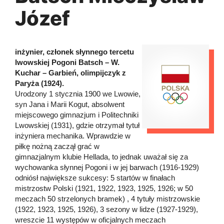
Józef
inżynier, członek słynnego tercetu
lwowskiej Pogoni Batsch – W.
Kuchar – Garbień, olimpijczyk z
Paryża (1924).
Urodzony 1 stycznia 1900 we Lwowie,
syn Jana i Marii Kogut, absolwent
miejscowego gimnazjum i Politechniki
Lwowskiej (1931), gdzie otrzymał tytuł
inżyniera mechanika. Wprawdzie w
piłkę nożną zaczął grać w
gimnazjalnym klubie Hellada, to jednak uważał się za
wychowanka słynnej Pogoni i w jej barwach (1916-1929)
odniósł największe sukcesy: 5 startów w finałach
mistrzostw Polski (1921, 1922, 1923, 1925, 1926; w 50
meczach 50 strzelonych bramek) , 4 tytuły mistrzowskie
(1922, 1923, 1925, 1926), 3 sezony w lidze (1927-1929),
wreszcie 11 występów w oficjalnych meczach