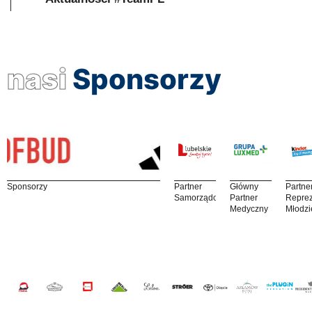
nasi
Sponsorzy
Sponsorzy
Partner
Główny
Partne
Samorządowy
Partner
Reprez
Medyczny
Młodzi