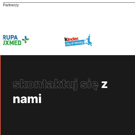
Partnerzy
skontaktuj się
z
nami