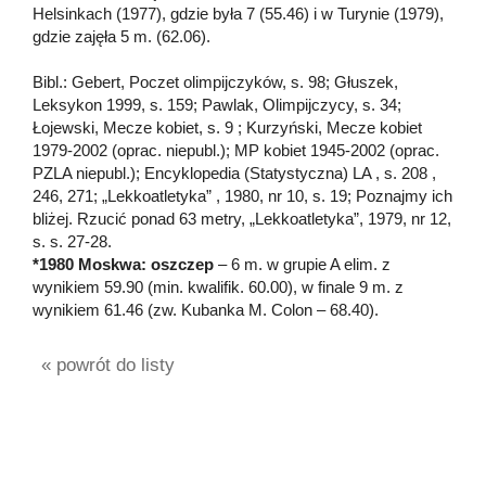
Helsinkach (1977), gdzie była 7 (55.46) i w Turynie (1979),
gdzie zajęła 5 m. (62.06).
Bibl.: Gebert, Poczet olimpijczyków, s. 98; Głuszek,
Leksykon 1999, s. 159; Pawlak, Olimpijczycy, s. 34;
Łojewski, Mecze kobiet, s. 9 ; Kurzyński, Mecze kobiet
1979-2002 (oprac. niepubl.); MP kobiet 1945-2002 (oprac.
PZLA niepubl.); Encyklopedia (Statystyczna) LA , s. 208 ,
246, 271; „Lekkoatletyka” , 1980, nr 10, s. 19; Poznajmy ich
bliżej. Rzucić ponad 63 metry, „Lekkoatletyka”, 1979, nr 12,
s. s. 27-28.
*1980 Moskwa: oszczep
– 6 m. w grupie A elim. z
wynikiem 59.90 (min. kwalifik. 60.00), w finale 9 m. z
wynikiem 61.46 (zw. Kubanka M. Colon – 68.40).
« powrót do listy