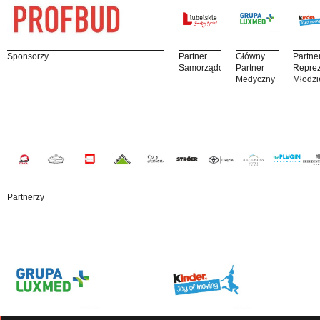
Sponsorzy
Partner
Główny
Partne
Samorządowy
Partner
Reprez
Medyczny
Młodzi
Partnerzy