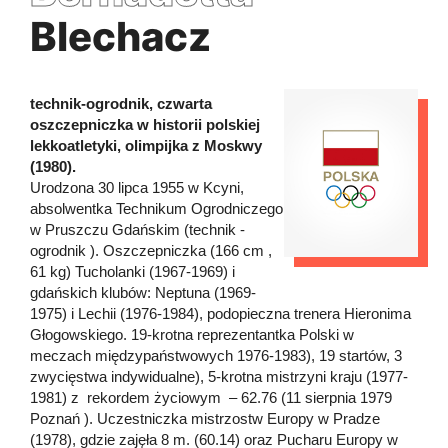
Blechacz
technik-ogrodnik, czwarta
oszczepniczka w historii polskiej
lekkoatletyki, olimpijka z Moskwy
(1980).
Urodzona 30 lipca 1955 w Kcyni,
absolwentka Technikum Ogrodniczego
w Pruszczu Gdańskim (technik -
ogrodnik ). Oszczepniczka (166 cm ,
61 kg) Tucholanki (1967-1969) i
gdańskich klubów: Neptuna (1969-
1975) i Lechii (1976-1984), podopieczna trenera Hieronima
Głogowskiego. 19-krotna reprezentantka Polski w
meczach międzypaństwowych 1976-1983), 19 startów, 3
zwycięstwa indywidualne), 5-krotna mistrzyni kraju (1977-
1981) z rekordem życiowym – 62.76 (11 sierpnia 1979
Poznań ). Uczestniczka mistrzostw Europy w Pradze
(1978), gdzie zajęła 8 m. (60.14) oraz Pucharu Europy w