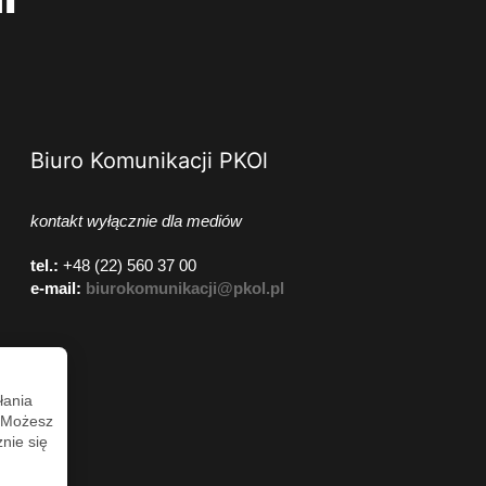
Biuro Komunikacji PKOl
kontakt wyłącznie dla mediów
tel.:
+48 (22) 560 37 00
e-mail:
biurokomunikacji@pkol.pl
łania
. Możesz
nie się