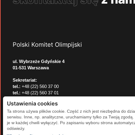
Polski Komitet Olimpijski
ul. Wybrzeże Gdyńskie 4
01-531 Warszawa
Sekretariat:
tel.:
+48 (22) 560 37 00
tel.:
+48 (22) 560 37 01
e-mail:
pkol@pkol.pl
Ustawienia cookies
Ta strona używa plików cookie. Część z nich jest niezbędna do dzia
serwisu. Inne, np. analityczne, uruchamiamy tylko za Twoją zgodą
je w każdej chwili wyłączyć. Po zapisaniu wyboru strona automatycz
odświeży.