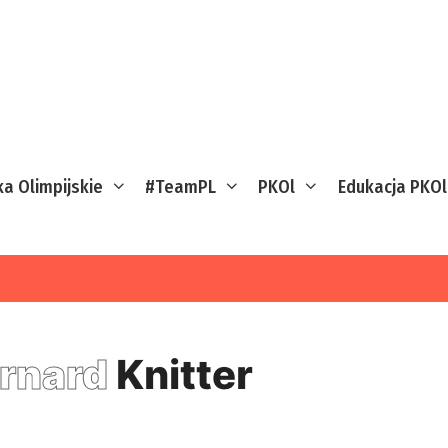
ka Olimpijskie
#TeamPL
PKOl
Edukacja PKOl
rnard
Knitter