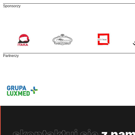
Sponsorzy
Partnerzy
skontaktuj się
z nam