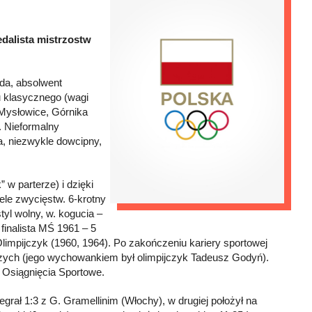
edalista mistrzostw
da, absolwent
lu klasycznego (wagi
 Mysłowice, Górnika
. Nieformalny
a, niezwykle dowcipny,
 w parterze) i dzięki
iele zwycięstw. 6-krotny
tyl wolny, w. kogucia –
finalista MŚ 1961 – 5
limpijczyk (1960, 1964). Po zakończeniu kariery sportowej
łbrzych (jego wychowankiem był olimpijczyk Tadeusz Godyń).
Osiągnięcia Sportowe.
egrał 1:3 z G. Gramellinim (Włochy), w drugiej położył na