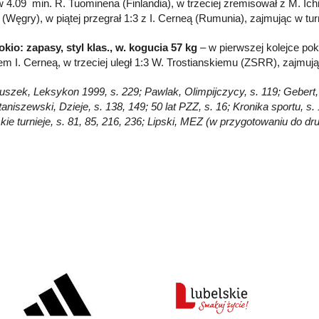
w 4.09 min. R. Tuominena (Finlandia), w trzeciej zremisował z M. Ichi
(Węgry), w piątej przegrał 1:3 z I. Cerneą (Rumunia), zajmując w tu
okio: zapasy, styl klas., w. kogucia 57 kg
– w pierwszej kolejce poko
 I. Cerneą, w trzeciej uległ 1:3 W. Trostianskiemu (ZSRR), zajmując 
Głuszek, Leksykon 1999, s. 229; Pawlak, Olimpijczycy, s. 119; Gebert,
taniszewski, Dzieje, s. 138, 149; 50 lat PZZ, s. 16; Kronika sportu, s
skie turnieje, s. 81, 85, 216, 236; Lipski, MEZ (w przygotowaniu do 