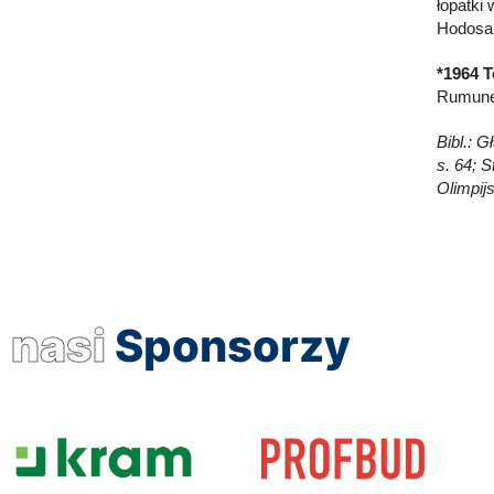
łopatki 
Hodosa 
*1964 T
Rumunem
Bibl.: 
s. 64; S
Olimpij
nasi
Sponsorzy