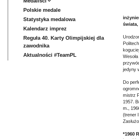
Medaliści
Polskie medale
inżynie
Statystyka medalowa
świata,
Kalendarz imprez
Urodzon
Reguła 40. Karty Olimpijskiej dla
Politec
zawodnika
kogucie
Aktualności #TeamPL
Wesoła 
przywód
jedyny 
Do perf
ogromnej
mistrz P
1957. B
m., 196
(trener
Zasłużo
*1960 R