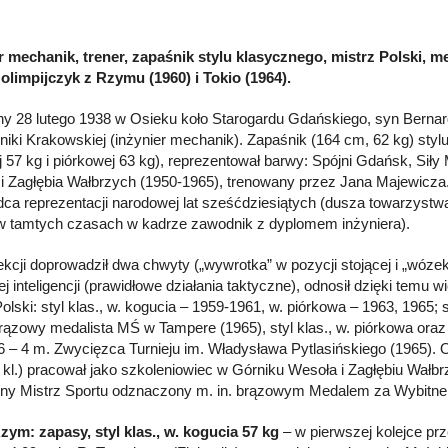
r mechanik, trener, zapaśnik stylu klasycznego, mistrz Polski, m
 olimpijczyk z Rzymu (1960) i Tokio (1964).
y 28 lutego 1938 w Osieku koło Starogardu Gdańskiego, syn Bernar
hniki Krakowskiej (inżynier mechanik). Zapaśnik (164 cm, 62 kg) sty
j 57 kg i piórkowej 63 kg), reprezentował barwy: Spójni Gdańsk, Siły
i Zagłębia Wałbrzych (1950-1965), trenowany przez Jana Majewicza
ca reprezentacji narodowej lat sześćdziesiątych (dusza towarzystw
w tamtych czasach w kadrze zawodnik z dyplomem inżyniera).
ekcji doprowadził dwa chwyty („wywrotka” w pozycji stojącej i „wózek”
 inteligencji (prawidłowe działania taktyczne), odnosił dzięki temu w
olski: styl klas., w. kogucia – 1959-1961, w. piórkowa – 1963, 1965; s
rązowy medalista MŚ w Tampere (1965), styl klas., w. piórkowa oraz 
6 – 4 m. Zwycięzca Turnieju im. Władysława Pytlasińskiego (1965). O
 I kl.) pracował jako szkoleniowiec w Górniku Wesoła i Zagłębiu Wa
ny Mistrz Sportu odznaczony m. in. brązowym Medalem za Wybitne 
zym: zapasy, styl klas., w. kogucia 57 kg
– w pierwszej kolejce prz