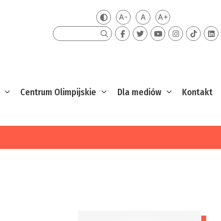
A-
A
A+
Zmień kontrast
Mniejsza czcionka
Domyślna czcionka
Większa czcion
Szukaj
Centrum Olimpijskie
Dla mediów
Kontakt