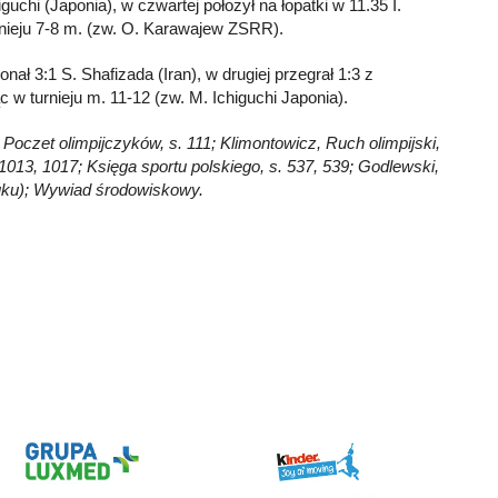
guchi (Japonia), w czwartej położył na łopatki w 11.35 I.
rnieju 7-8 m. (zw. O. Karawajew ZSRR).
nał 3:1 S. Shafizada (Iran), w drugiej przegrał 1:3 z
w turnieju m. 11-12 (zw. M. Ichiguchi Japonia).
 Poczet olimpijczyków, s. 111; Klimontowicz, Ruch olimpijski,
. 1013, 1017; Księga sportu polskiego, s. 537, 539; Godlewski,
druku); Wywiad środowiskowy.