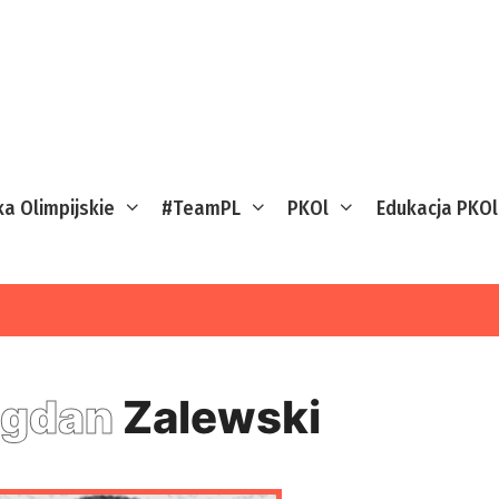
ka Olimpijskie
#TeamPL
PKOl
Edukacja PKOl
ogdan
Zalewski