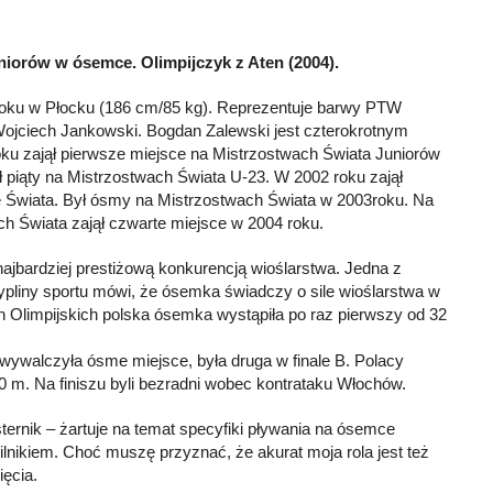
uniorów w ósemce. Olimpijczyk z Aten (2004).
roku w Płocku (186 cm/85 kg). Reprezentuje barwy PTW
Wojciech Jankowski. Bogdan Zalewski jest czterokrotnym
ku zajął pierwsze miejsce na Mistrzostwach Świata Juniorów
piąty na Mistrzostwach Świata U-23. W 2002 roku zajął
 Świata. Był ósmy na Mistrzostwach Świata w 2003roku. Na
h Świata zajął czwarte miejsce w 2004 roku.
ajbardziej prestiżową konkurencją wioślarstwa. Jedna z
ypliny sportu mówi, że ósemka świadczy o sile wioślarstwa w
 Olimpijskich polska ósemka wystąpiła po raz pierwszy od 32
ywalczyła ósme miejsce, była druga w finale B. Polacy
0 m. Na finiszu byli bezradni wobec kontrataku Włochów.
ternik – żartuje na temat specyfiki pływania na ósemce
lnikiem. Choć muszę przyznać, że akurat moja rola jest też
ęcia.