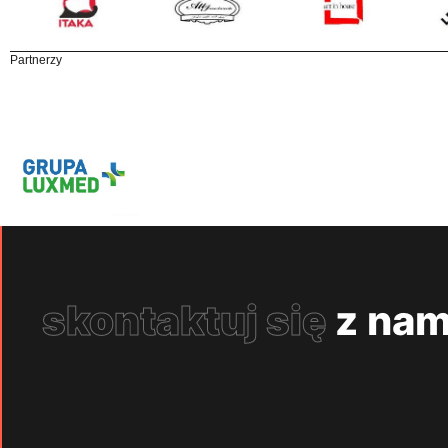
Partnerzy
skontaktuj się
z nam