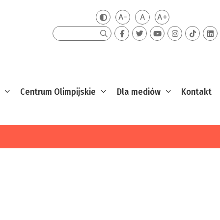
A-
A
A+
Zmień kontrast
Mniejsza czcionka
Domyślna czcionka
Większa czcion
Szukaj
Centrum Olimpijskie
Dla mediów
Kontakt