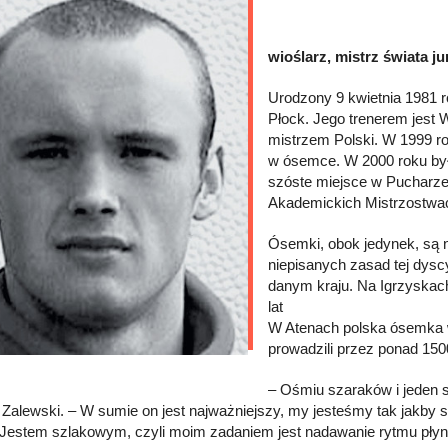
wioślarz, mistrz świata j
Urodzony 9 kwietnia 1981 
Płock. Jego trenerem jest 
mistrzem Polski. W 1999 ro
w ósemce. W 2000 roku był 
szóste miejsce w Pucharze
Akademickich Mistrzostwac
Ósemki, obok jedynek, są n
niepisanych zasad tej dysc
danym kraju. Na Igrzyskach
lat
W Atenach polska ósemka w
prowadzili przez ponad 150
– Ośmiu szaraków i jeden s
Zalewski. – W sumie on jest najważniejszy, my jesteśmy tak jakby si
. Jestem szlakowym, czyli moim zadaniem jest nadawanie rytmu płyni