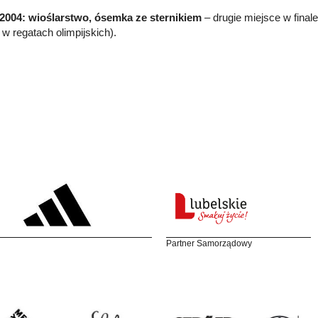
2004: wioślarstwo, ósemka ze sternikiem
– drugie miejsce w final
 w regatach olimpijskich).
Partner Samorządowy