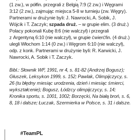
(1 zw.), w półfin. przegrali z Belgią 7:9 (2 zw.) i Węgrami
3:12 (2 zw.), zajmując miejsca 5-8 w turnieju (zw. Węgry).
Partnerami w drużynie byli: J. Nawrocki, A. Sobik, J.
Wójcik i T. Zaczyk;
szpada druż.
– w grupie elim. (3 druż.)
Polacy pokonali Kubę 8:6 (nie walczył) i przegrali
z Argentyną 6:10 (nie walczył), w grupie ćwierćfin. (4 druż.)
ulegli Włochom 1:14 (0 zw.) i Węgrom 6:10 (nie walczył),
odp. z konk. Partnerami w drużynie byli: R. Karwicki, J.
Nawrocki, A. Sobik i T. Zaczyk.
Bibl.: Słownik WF, 1991, nr 4, s. 81-82 (Andrzej Bogusz);
Głuszek, Leksykon 1999, s. 152; Pawlak, Olimpijczycy, s.
26 (tu błędny miesiąc urodzenia, dzień i miesiąc śmierci,
wykształcenie); Bogusz, Łódzcy olimpijczycy, s. 14;
Kronika sportu, s. 1001, 1002; Borzęcki, Na białą broń, s. 6,
8, 18 i dalsze; Łuczak, Szermierka w Polsce, s. 31 i dalsze.
#TeamPL