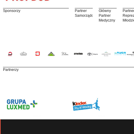
Sponsorzy
Partner
Główny
Partne
Samorządowy
Partner
Reprez
Medyczny
Młodzi
Partnerzy