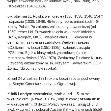
wojnie zawodnik łódzkich klubów: AZS (1946-1948), ZZK
i Kolejarza (1949-1950).
6-krotny mistrz Polski: we florecie (1936, 1938, 1946, 1947)
i szpadzie (1939, 1946). 45-krotny reprezentant Łodzi i 8-
krotny Polski. Po zakończeniu kariery zawodniczej (od
1950) trener I kl. Prowadził zajęcia w klubach łódzkich
(AZS, Kolejarz, MKS) i współdziałał z J. Keveyem w
centralnym szkoleniu szablistów. Wieloletni prezes
ŁOZSzerm. w Łodzi (1951-1985) i członek zarządu
PZSzerm. Sędzia klasy międzynarodowej (osiem
mistrzostw świata 1953-1978). Zasłużony Działacz Kultury
Fizycznej odznaczony m. in. Krzyżem Kawalerskim OOP.
Żonaty (dwóch synów i córka).
Zmarł 24 września 1991 roku w Łodzi i został pochowany
na Starym Cmentarzu przy ul. Ogrodowej.
*1948 Londyn: szermierka, szabla ind.
– 5. m-sc
w grupie elim. (6 zaw.) z 1 zw., odp. z konk.;
szabla druż.
– w grupie elim. (3 druż.) Polacy wygrali z Turcją 11:5 (3
zw.), w ćwierćfin. pokonali Austrię 8:8 – w trafieniach 55:59