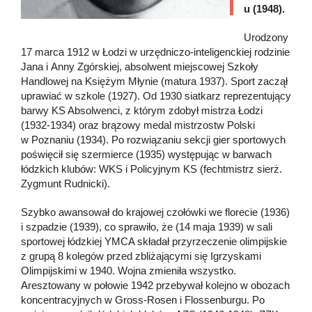
u (1948).
Urodzony
17 marca 1912 w Łodzi w urzędniczo-inteligenckiej rodzinie
Jana i Anny Zgórskiej, absolwent miejscowej Szkoły
Handlowej na Księżym Młynie (matura 1937). Sport zaczął
uprawiać w szkole (1927). Od 1930 siatkarz reprezentujący
barwy KS Absolwenci, z którym zdobył mistrza Łodzi
(1932-1934) oraz brązowy medal mistrzostw Polski
w Poznaniu (1934). Po rozwiązaniu sekcji gier sportowych
poświęcił się szermierce (1935) występując w barwach
łódzkich klubów: WKS i Policyjnym KS (fechtmistrz sierż.
Zygmunt Rudnicki).
Szybko awansował do krajowej czołówki we florecie (1936)
i szpadzie (1939), co sprawiło, że (14 maja 1939) w sali
sportowej łódzkiej YMCA składał przyrzeczenie olimpijskie
z grupą 8 kolegów przed zbliżającymi się Igrzyskami
Olimpijskimi w 1940. Wojna zmieniła wszystko.
Aresztowany w połowie 1942 przebywał kolejno w obozach
koncentracyjnych w Gross-Rosen i Flossenburgu. Po