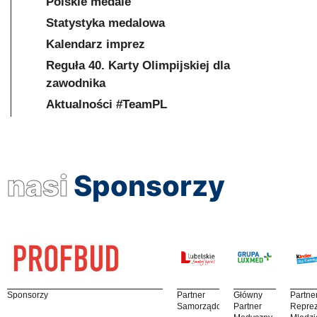
Polskie medale
Statystyka medalowa
Kalendarz imprez
Reguła 40. Karty Olimpijskiej dla
zawodnika
Aktualności #TeamPL
nasi
Sponsorzy
Sponsorzy
Partner
Główny
Partne
Samorządowy
Partner
Reprez