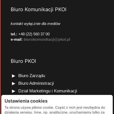
Biuro Komunikacji PKOl
kontakt wyłącznie dla mediów
tel.:
+48 (22) 560 37 00
e-mail:
biurokomunikacji@pkol.pl
Biuro PKOl
Biuro Zarządu
Biuro Administracji
Dział Marketingu i Komunikacji
Dział Edukacji Olimpijskiej
Ustawienia cookies
Dział Finansów i Kadr
Ta strona używa plików cookie. Część z nich jest niezbędna do
działania serwisu. Inne, np. analityczne, uruchamiamy tylko za
Dział Projektów Olimpijskich