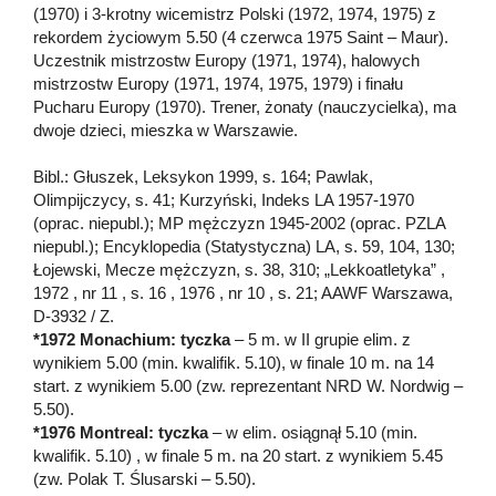
(1970) i 3-krotny wicemistrz Polski (1972, 1974, 1975) z
rekordem życiowym 5.50 (4 czerwca 1975 Saint – Maur).
Uczestnik mistrzostw Europy (1971, 1974), halowych
mistrzostw Europy (1971, 1974, 1975, 1979) i finału
Pucharu Europy (1970). Trener, żonaty (nauczycielka), ma
dwoje dzieci, mieszka w Warszawie.
Bibl.: Głuszek, Leksykon 1999, s. 164; Pawlak,
Olimpijczycy, s. 41; Kurzyński, Indeks LA 1957-1970
(oprac. niepubl.); MP mężczyzn 1945-2002 (oprac. PZLA
niepubl.); Encyklopedia (Statystyczna) LA, s. 59, 104, 130;
Łojewski, Mecze mężczyzn, s. 38, 310; „Lekkoatletyka” ,
1972 , nr 11 , s. 16 , 1976 , nr 10 , s. 21; AAWF Warszawa,
D-3932 / Z.
*1972 Monachium: tyczka
– 5 m. w II grupie elim. z
wynikiem 5.00 (min. kwalifik. 5.10), w finale 10 m. na 14
start. z wynikiem 5.00 (zw. reprezentant NRD W. Nordwig –
5.50).
*1976 Montreal: tyczka
– w elim. osiągnął 5.10 (min.
kwalifik. 5.10) , w finale 5 m. na 20 start. z wynikiem 5.45
(zw. Polak T. Ślusarski – 5.50).