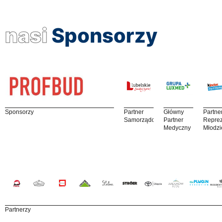
nasi
Sponsorzy
Sponsorzy
Partner
Główny
Partne
Samorządowy
Partner
Reprez
Medyczny
Młodzi
Partnerzy