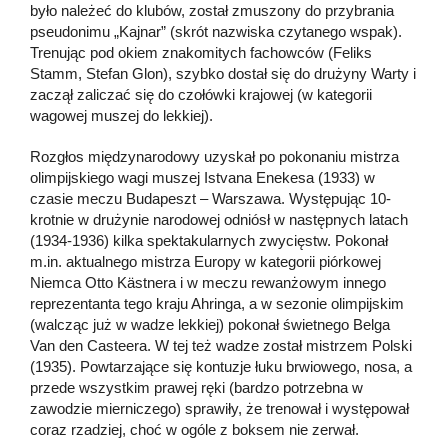
było należeć do klubów, został zmuszony do przybrania
pseudonimu „Kajnar” (skrót nazwiska czytanego wspak).
Trenując pod okiem znakomitych fachowców (Feliks
Stamm, Stefan Glon), szybko dostał się do drużyny Warty i
zaczął zaliczać się do czołówki krajowej (w kategorii
wagowej muszej do lekkiej).
Rozgłos międzynarodowy uzyskał po pokonaniu mistrza
olimpijskiego wagi muszej Istvana Enekesa (1933) w
czasie meczu Budapeszt – Warszawa. Występując 10-
krotnie w drużynie narodowej odniósł w następnych latach
(1934-1936) kilka spektakularnych zwycięstw. Pokonał
m.in. aktualnego mistrza Europy w kategorii piórkowej
Niemca Otto Kästnera i w meczu rewanżowym innego
reprezentanta tego kraju Ahringa, a w sezonie olimpijskim
(walcząc już w wadze lekkiej) pokonał świetnego Belga
Van den Casteera. W tej też wadze został mistrzem Polski
(1935). Powtarzające się kontuzje łuku brwiowego, nosa, a
przede wszystkim prawej ręki (bardzo potrzebna w
zawodzie mierniczego) sprawiły, że trenował i występował
coraz rzadziej, choć w ogóle z boksem nie zerwał.