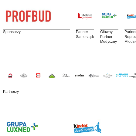
Sponsorzy
Partner
Główny
Partne
Samorządowy
Partner
Reprez
Medyczny
Młodzi
Partnerzy