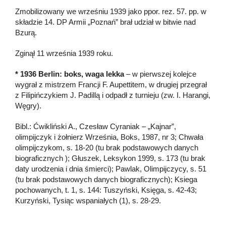
Zmobilizowany we wrześniu 1939 jako ppor. rez. 57. pp. w
składzie 14. DP Armii „Poznań” brał udział w bitwie nad
Bzurą.
Zginął 11 września 1939 roku.
* 1936 Berlin: boks, waga lekka
– w pierwszej kolejce
wygrał z mistrzem Francji F. Aupettitem, w drugiej przegrał
z Filipińczykiem J. Padillą i odpadł z turnieju (zw. I. Harangi,
Węgry).
Bibl.: Ćwikliński A., Czesław Cyraniak – „Kajnar”,
olimpijczyk i żołnierz Września, Boks, 1987, nr 3; Chwała
olimpijczykom, s. 18-20 (tu brak podstawowych danych
biograficznych ); Głuszek, Leksykon 1999, s. 173 (tu brak
daty urodzenia i dnia śmierci); Pawlak, Olimpijczycy, s. 51
(tu brak podstawowych danych biograficznych); Ksiega
pochowanych, t. 1, s. 144: Tuszyński, Księga, s. 42-43;
Kurzyński, Tysiąc wspaniałych (1), s. 28-29.