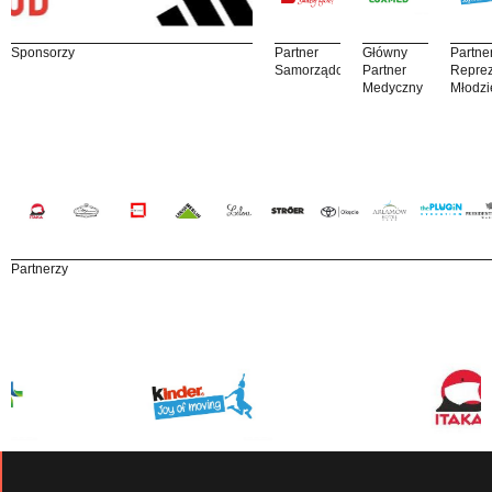
Sponsorzy
Partner
Główny
Partne
Samorządowy
Partner
Reprez
Medyczny
Młodzi
Partnerzy