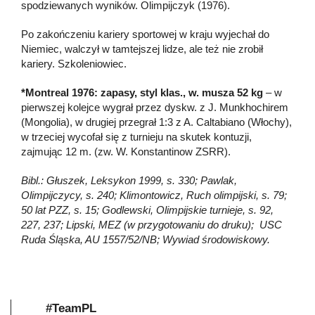
spodziewanych wyników. Olimpijczyk (1976).
Po zakończeniu kariery sportowej w kraju wyjechał do
Niemiec, walczył w tamtejszej lidze, ale też nie zrobił
kariery. Szkoleniowiec.
*Montreal 1976: zapasy, styl klas., w. musza 52 kg
– w
pierwszej kolejce wygrał przez dyskw. z J. Munkhochirem
(Mongolia), w drugiej przegrał 1:3 z A. Caltabiano (Włochy),
w trzeciej wycofał się z turnieju na skutek kontuzji,
zajmując 12 m. (zw. W. Konstantinow ZSRR).
Bibl.: Głuszek, Leksykon 1999, s. 330; Pawlak,
Olimpijczycy, s. 240; Klimontowicz, Ruch olimpijski, s. 79;
50 lat PZZ, s. 15; Godlewski, Olimpijskie turnieje, s. 92,
227, 237; Lipski, MEZ (w przygotowaniu do druku); USC
Ruda Śląska, AU 1557/52/NB; Wywiad środowiskowy.
#TeamPL