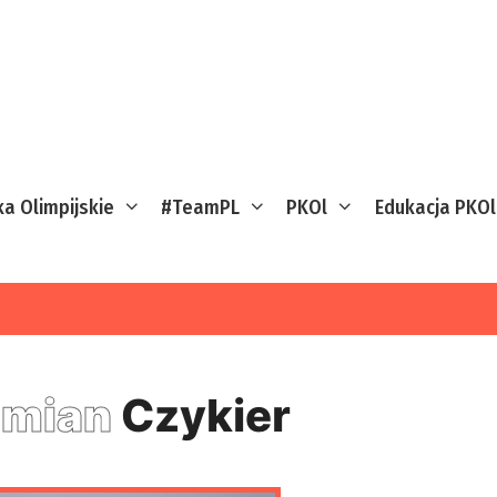
ka Olimpijskie
#TeamPL
PKOl
Edukacja PKOl
amian
Czykier