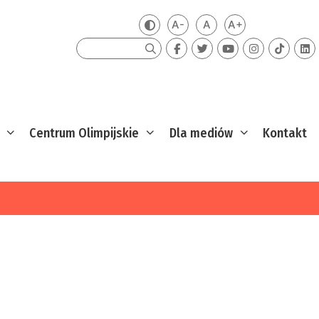
A-
A
A+
Zmień kontrast
Mniejsza czcionka
Domyślna czcionka
Większa czcion
Szukaj
Centrum Olimpijskie
Dla mediów
Kontakt